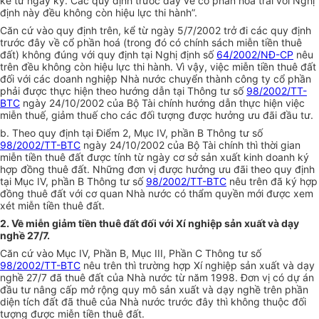
kể từ ngày ký. Các quy định trước đây về cổ phần hoá trái với Nghị
định này đều không còn hiệu lực thi hành”.
Căn cứ vào quy định trên, kể từ ngày 5/7/2002 trở đi các quy định
trước đây về cổ phần hoá (trong đó có chính sách miễn tiền thuê
đất) không đúng với quy định tại Nghị định số
64/2002/NĐ-CP
nêu
trên đều không còn hiệu lực thi hành. Vì vậy, việc miễn tiền thuê đất
đối với các doanh nghiệp Nhà nước chuyển thành công ty cổ phần
phải được thực hiện theo hướng dẫn tại Thông tư số
98/2002/TT-
BTC
ngày 24/10/2002 của Bộ Tài chính hướng dẫn thực hiện việc
miễn thuế, giảm thuế cho các đối tượng được hưởng ưu đãi đầu tư.
b. Theo quy định tại Điểm 2, Mục IV, phần B Thông tư số
98/2002/TT-BTC
ngày 24/10/2002 của Bộ Tài chính thì thời gian
miễn tiền thuê đất được tính từ ngày cơ sở sản xuất kinh doanh ký
hợp đồng thuê đất. Những đơn vị được hưởng ưu đãi theo quy định
tại Mục IV, phần B Thông tư số
98/2002/TT-BTC
nêu trên đã ký hợp
đồng thuê đất với cơ quan Nhà nước có thẩm quyền mới được xem
xét miễn tiền thuê đất.
2. Về miễn giảm tiền thuê đất đối với Xí nghiệp sản xuất và dạy
nghề 27/7.
Căn cứ vào Mục IV, Phần B, Mục III, Phần C Thông tư số
98/2002/TT-BTC
nêu trên thì trường hợp Xí nghiệp sản xuất và dạy
nghề 27/7 đã thuê đất của Nhà nước từ năm 1998. Đơn vị có dự án
đầu tư nâng cấp mở rộng quy mô sản xuất và dạy nghề trên phần
diện tích đất đã thuê của Nhà nước trước đây thì không thuộc đối
tượng được miễn tiền thuê đất.