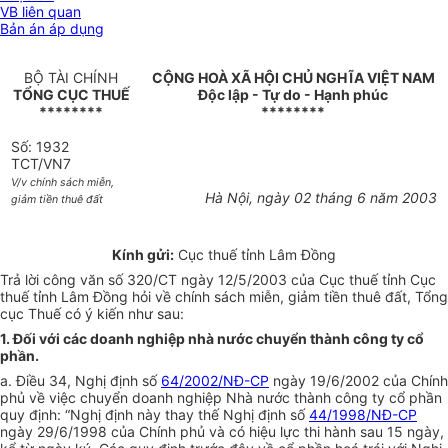
VB liên quan
Bản án áp dụng
BỘ TÀI CHÍNH
CỘNG HOÀ XÃ HỘI CHỦ NGHĨA VIỆT NAM
TỔNG CỤC THUẾ
Độc lập - Tự do - Hạnh phúc
********
********
Số: 1932
TCT/VN7
V/v chính sách miễn,
Hà Nội, ngày 02 tháng 6 năm 2003
giảm tiền thuê đất
Kính gửi:
Cục thuế tỉnh Lâm Đồng
Trả lời công văn số 320/CT ngày 12/5/2003 của Cục thuế tỉnh Cục
thuế tỉnh Lâm Đồng hỏi về chính sách miễn, giảm tiền thuê đất, Tổng
cục Thuế có ý kiến như sau:
1. Đối với các doanh nghiệp nhà nước chuyển thành công ty cổ
phần.
a. Điều 34, Nghị định số
64/2002/NĐ-CP
ngày 19/6/2002 của Chính
phủ về việc chuyển doanh nghiệp Nhà nước thành công ty cổ phần
quy định: “Nghị định này thay thế Nghị định số
44/1998/NĐ-CP
ngày 29/6/1998 của Chính phủ và có hiệu lực thi hành sau 15 ngày,