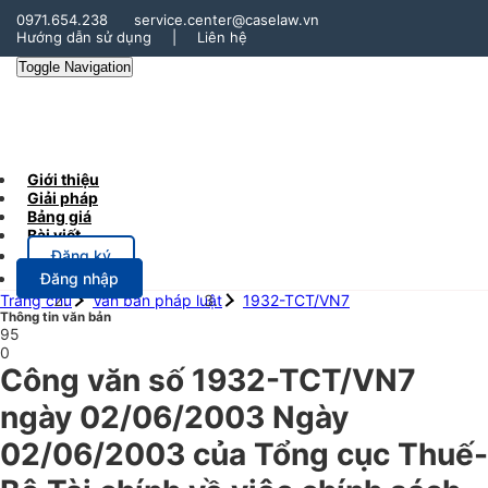
0971.654.238
service.center@caselaw.vn
Hướng dẫn sử dụng
|
Liên hệ
Toggle Navigation
Giới thiệu
Giải pháp
Bảng giá
Bài viết
Đăng ký
Đăng nhập
Trang chủ
Văn bản pháp luật
1932-TCT/VN7
Thông tin văn bản
95
0
Công văn số 1932-TCT/VN7
ngày 02/06/2003 Ngày
02/06/2003 của Tổng cục Thuế-