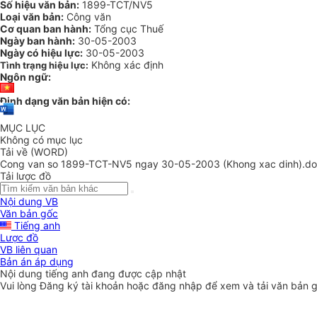
Số hiệu văn bản:
1899-TCT/NV5
Loại văn bản:
Công văn
Cơ quan ban hành:
Tổng cục Thuế
Ngày ban hành:
30-05-2003
Ngày có hiệu lực:
30-05-2003
Không xác định
Tình trạng hiệu lực:
Ngôn ngữ:
Định dạng văn bản hiện có:
MỤC LỤC
Không có mục lục
Tải về (WORD)
Cong van so 1899-TCT-NV5 ngay 30-05-2003 (Khong xac dinh).d
Tải lược đồ
Nội dung VB
Văn bản gốc
Tiếng anh
Lược đồ
VB liên quan
Bản án áp dụng
Nội dung tiếng anh đang được cập nhật
Vui lòng
Đăng ký
tài khoản hoặc
đăng nhập
để xem và tải văn bản 