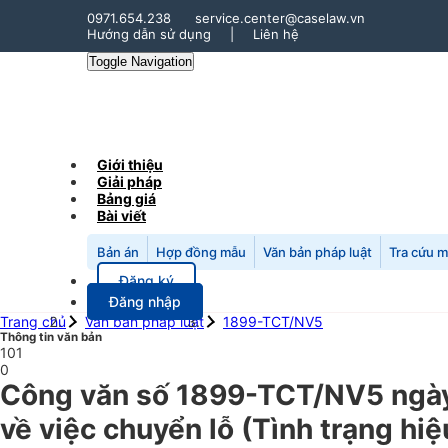
0971.654.238
service.center@caselaw.vn
Hướng dẫn sử dụng
|
Liên hệ
Toggle Navigation
Giới thiệu
Giải pháp
Bảng giá
Bài viết
Bản án
Hợp đồng mẫu
Văn bản pháp luật
Tra cứu 
Đăng ký
Đăng nhập
Trang chủ
Văn bản pháp luật
1899-TCT/NV5
Thông tin văn bản
101
0
Công văn số 1899-TCT/NV5 ngày
về việc chuyển lỗ (Tình trạng hi