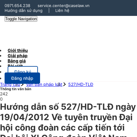
0971.654.238
service.center@caselaw.vn
Hướng dẫn sử dụng
|
Liên hệ
Toggle Navigation
Giới thiệu
Giải pháp
Bảng giá
Bài viết
Đăng ký
Đăng nhập
Trang chủ
Văn bản pháp luật
527/HD-TLĐ
Thông tin văn bản
242
0
Hướng dẫn số 527/HD-TLĐ ngày
19/04/2012 Về tuyên truyền Đại
hội công đoàn các cấp tiến tới