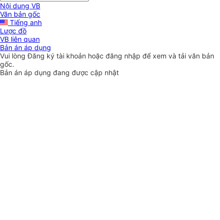
Nội dung VB
Văn bản gốc
Tiếng anh
Lược đồ
VB liên quan
Bản án áp dụng
Vui lòng
Đăng ký
tài khoản hoặc
đăng nhập
để xem và tải văn bản
gốc.
Bản án áp dụng đang được cập nhật