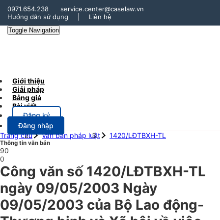
0971.654.238
service.center@caselaw.vn
Hướng dẫn sử dụng
|
Liên hệ
Toggle Navigation
Giới thiệu
Giải pháp
Bảng giá
Bài viết
Đăng ký
Đăng nhập
Trang chủ
Văn bản pháp luật
1420/LĐTBXH-TL
Thông tin văn bản
90
0
Công văn số 1420/LĐTBXH-TL
ngày 09/05/2003 Ngày
09/05/2003 của Bộ Lao động-