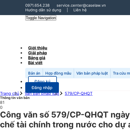
0971.654.238
service.center@caselaw.vn
Hướng dẫn sử dụng
|
Liên hệ
Toggle Navigation
Giới thiệu
Giải pháp
Bảng giá
Bài viết
Bản án
Hợp đồng mẫu
Văn bản pháp luật
Tra cứu 
Đăng ký
Đăng nhập
Trang chủ
Văn bản pháp luật
579/CP-QHQT
Thông tin văn bản
81
0
Công văn số 579/CP-QHQT ngày 
chế tài chính trong nước cho dự