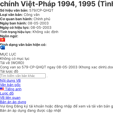
chính Việt-Pháp 1994, 1995 (Tình
Số hiệu văn bản:
579/CP-QHQT
Loại văn bản:
Công văn
Cơ quan ban hành:
Chính phủ
Ngày ban hành:
08-05-2003
Ngày có hiệu lực:
08-05-2003
Không xác định
Tình trạng hiệu lực:
Ngôn ngữ:
Định dạng văn bản hiện có:
MỤC LỤC
Không có mục lục
Tải về (WORD)
Cong van so 579-CP-QHQT ngay 08-05-2003 (Khong xac dinh).do
Tải lược đồ
Nội dung VB
Văn bản gốc
Tiếng anh
Lược đồ
VB liên quan
Bản án áp dụng
Vui lòng
Đăng ký
tài khoản hoặc
đăng nhập
để xem và tải văn bản 
Bản án áp dụng đang được cập nhật