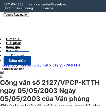
0971.654.238
service.center@caselaw.vn
Hướng dẫn sử dụng
|
Liên hệ
Toggle Navigation
Giới thiệu
Giải pháp
Bảng giá
Bài viết
Đăng ký
Đăng nhập
Trang chủ
Văn bản pháp luật
2127/VPCP-KTTH
Thông tin văn bản
99
0
Công văn số 2127/VPCP-KTTH
ngày 05/05/2003 Ngày
05/05/2003 của Văn phòng