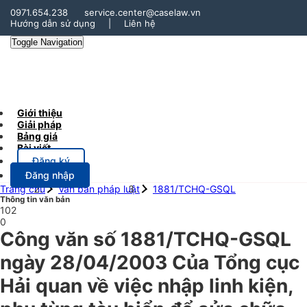
0971.654.238
service.center@caselaw.vn
Hướng dẫn sử dụng
|
Liên hệ
Toggle Navigation
Giới thiệu
Giải pháp
Bảng giá
Bài viết
Đăng ký
Đăng nhập
Trang chủ
Văn bản pháp luật
1881/TCHQ-GSQL
Thông tin văn bản
102
0
Công văn số 1881/TCHQ-GSQL
ngày 28/04/2003 Của Tổng cục
Hải quan về việc nhập linh kiện,