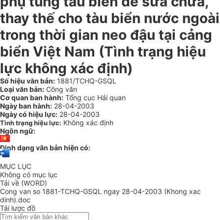
phụ tùng tàu biển để sửa chữa,
thay thế cho tàu biển nước ngoài
trong thời gian neo đậu tại cảng
biển Việt Nam (Tình trạng hiệu
lực không xác định)
Số hiệu văn bản:
1881/TCHQ-GSQL
Loại văn bản:
Công văn
Cơ quan ban hành:
Tổng cục Hải quan
Ngày ban hành:
28-04-2003
Ngày có hiệu lực:
28-04-2003
Không xác định
Tình trạng hiệu lực:
Ngôn ngữ:
Định dạng văn bản hiện có:
MỤC LỤC
Không có mục lục
Tải về (WORD)
Cong van so 1881-TCHQ-GSQL ngay 28-04-2003 (Khong xac
dinh).doc
Tải lược đồ