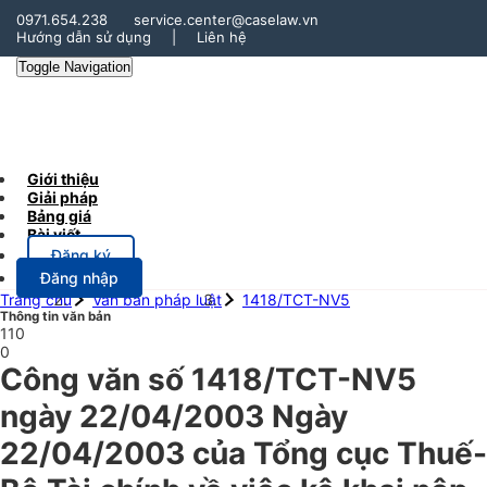
0971.654.238
service.center@caselaw.vn
Hướng dẫn sử dụng
|
Liên hệ
Toggle Navigation
Giới thiệu
Giải pháp
Bảng giá
Bài viết
Đăng ký
Đăng nhập
Trang chủ
Văn bản pháp luật
1418/TCT-NV5
Thông tin văn bản
110
0
Công văn số 1418/TCT-NV5
ngày 22/04/2003 Ngày
22/04/2003 của Tổng cục Thuế-