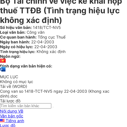
Bộ Tài chính về việc kê khai nộp
thuế TTĐB (Tình trạng hiệu lực
không xác định)
Số hiệu văn bản:
1418/TCT-NV5
Loại văn bản:
Công văn
Cơ quan ban hành:
Tổng cục Thuế
Ngày ban hành:
22-04-2003
Ngày có hiệu lực:
22-04-2003
Không xác định
Tình trạng hiệu lực:
Ngôn ngữ:
Định dạng văn bản hiện có:
MỤC LỤC
Không có mục lục
Tải về (WORD)
Cong van so 1418-TCT-NV5 ngay 22-04-2003 (Khong xac
dinh).doc
Tải lược đồ
Nội dung VB
Văn bản gốc
Tiếng anh
Lược đồ