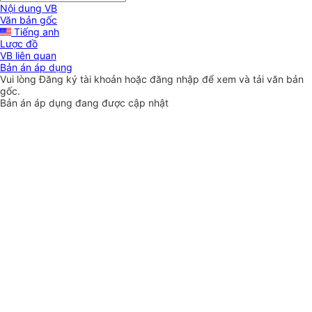
Nội dung VB
Văn bản gốc
Tiếng anh
Lược đồ
VB liên quan
Bản án áp dụng
Vui lòng
Đăng ký
tài khoản hoặc
đăng nhập
để xem và tải văn bản
gốc.
Bản án áp dụng đang được cập nhật