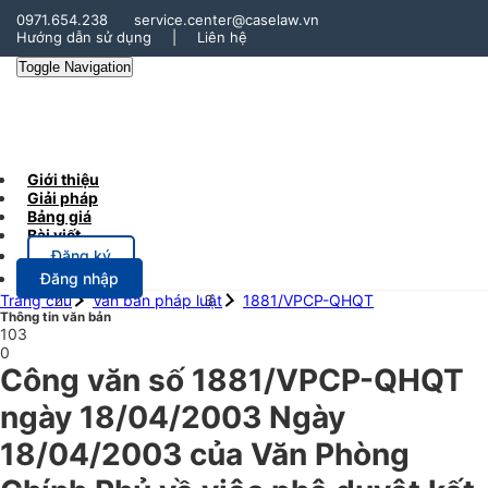
0971.654.238
service.center@caselaw.vn
Hướng dẫn sử dụng
|
Liên hệ
Toggle Navigation
Giới thiệu
Giải pháp
Bảng giá
Bài viết
Đăng ký
Đăng nhập
Trang chủ
Văn bản pháp luật
1881/VPCP-QHQT
Thông tin văn bản
103
0
Công văn số 1881/VPCP-QHQT
ngày 18/04/2003 Ngày
18/04/2003 của Văn Phòng