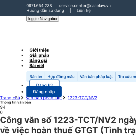
0971.654.238
service.center@caselaw.vn
Hướng dẫn sử dụng
|
Liên hệ
Toggle Navigation
Giới thiệu
Giải pháp
Bảng giá
Bài viết
Bản án
Hợp đồng mẫu
Văn bản pháp luật
Tra cứu 
Đăng ký
Đăng nhập
Trang chủ
Văn bản pháp luật
1223-TCT/NV2
Thông tin văn bản
94
0
Công văn số 1223-TCT/NV2 ngày
về việc hoàn thuế GTGT (Tình trạ