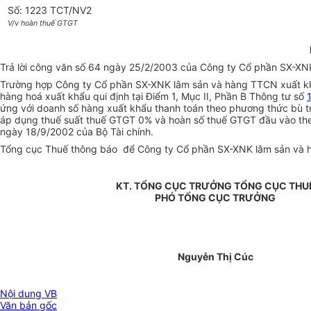
Số: 1223 TCT/NV2
V/v hoàn thuế GTGT
Trả lời công văn số 64 ngày 25/2/2003 của Công ty Cổ phần SX-XN
Trường hợp Công ty Cổ phần SX-XNK lâm sản và hàng TTCN xuất khẩu
hàng hoá xuất khẩu qui định tại Điểm 1, Mục II, Phần B Thông tư số
ứng với doanh số hàng xuất khẩu thanh toán theo phương thức bù trừ
áp dụng thuế suất thuế GTGT 0% và hoàn số thuế GTGT đầu vào theo 
ngày 18/9/2002 của Bộ Tài chính.
Tổng cục Thuế thông báo để Công ty Cổ phần SX-XNK lâm sản và hà
KT. TỔNG CỤC TRƯỞNG TỔNG CỤC THU
PHÓ TỔNG CỤC TRƯỞNG
Nguyễn Thị Cúc
Nội dung VB
Văn bản gốc