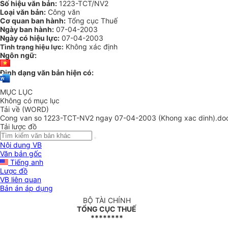
Số hiệu văn bản:
1223-TCT/NV2
Loại văn bản:
Công văn
Cơ quan ban hành:
Tổng cục Thuế
Ngày ban hành:
07-04-2003
Ngày có hiệu lực:
07-04-2003
Không xác định
Tình trạng hiệu lực:
Ngôn ngữ:
Định dạng văn bản hiện có:
MỤC LỤC
Không có mục lục
Tải về (WORD)
Cong van so 1223-TCT-NV2 ngay 07-04-2003 (Khong xac dinh).do
Tải lược đồ
Nội dung VB
Văn bản gốc
Tiếng anh
Lược đồ
VB liên quan
Bản án áp dụng
BỘ TÀI CHÍNH
TỔNG CỤC THUẾ
********