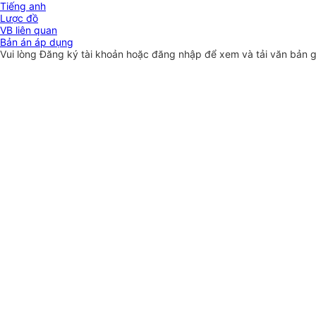
Tiếng anh
Lược đồ
VB liên quan
Bản án áp dụng
Vui lòng
Đăng ký
tài khoản hoặc
đăng nhập
để xem và tải văn bản 