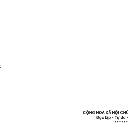
c
CỘNG HOÀ XÃ HỘI CH
Độc lập - Tự do
******