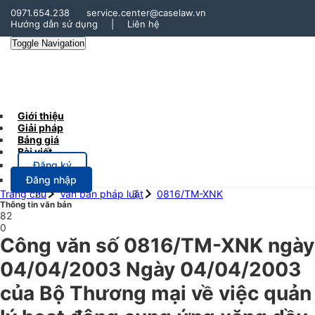
0971.654.238
service.center@caselaw.vn
Hướng dẫn sử dụng
|
Liên hệ
Toggle Navigation
Giới thiệu
Giải pháp
Bảng giá
Bài viết
Đăng ký
Đăng nhập
Trang chủ
Văn bản pháp luật
0816/TM-XNK
Thông tin văn bản
82
0
Công văn số 0816/TM-XNK ngày
04/04/2003 Ngày 04/04/2003
của Bộ Thương mại về việc quản