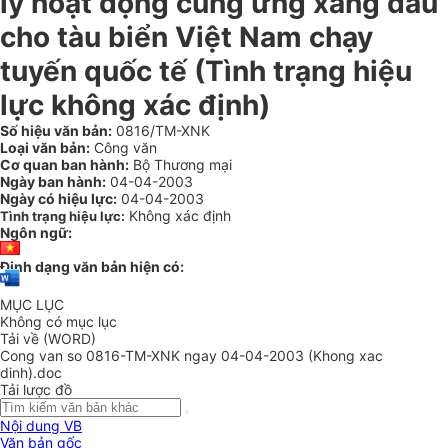
lý hoạt động cung ứng xăng dầu
cho tàu biển Việt Nam chạy
tuyến quốc tế (Tình trạng hiệu
lực không xác định)
Số hiệu văn bản:
0816/TM-XNK
Loại văn bản:
Công văn
Cơ quan ban hành:
Bộ Thương mại
Ngày ban hành:
04-04-2003
Ngày có hiệu lực:
04-04-2003
Không xác định
Tình trạng hiệu lực:
Ngôn ngữ:
Định dạng văn bản hiện có:
MỤC LỤC
Không có mục lục
Tải về (WORD)
Cong van so 0816-TM-XNK ngay 04-04-2003 (Khong xac
dinh).doc
Tải lược đồ
Nội dung VB
Văn bản gốc