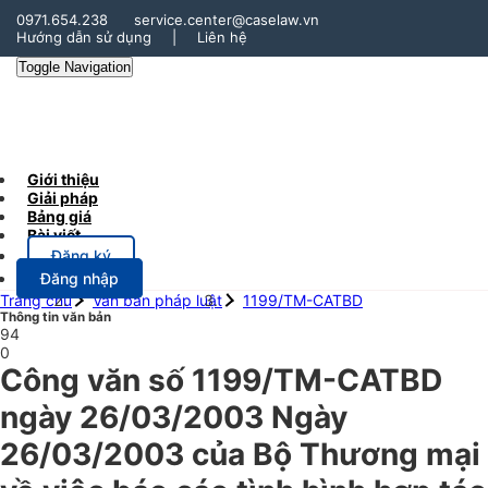
0971.654.238
service.center@caselaw.vn
Hướng dẫn sử dụng
|
Liên hệ
Toggle Navigation
Giới thiệu
Giải pháp
Bảng giá
Bài viết
Đăng ký
Đăng nhập
Trang chủ
Văn bản pháp luật
1199/TM-CATBD
Thông tin văn bản
94
0
Công văn số 1199/TM-CATBD
ngày 26/03/2003 Ngày
26/03/2003 của Bộ Thương mại