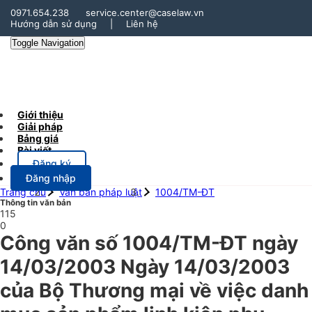
0971.654.238
service.center@caselaw.vn
Hướng dẫn sử dụng
|
Liên hệ
Toggle Navigation
Giới thiệu
Giải pháp
Bảng giá
Bài viết
Đăng ký
Đăng nhập
Trang chủ
Văn bản pháp luật
1004/TM-ĐT
Thông tin văn bản
115
0
Công văn số 1004/TM-ĐT ngày
14/03/2003 Ngày 14/03/2003
của Bộ Thương mại về việc danh