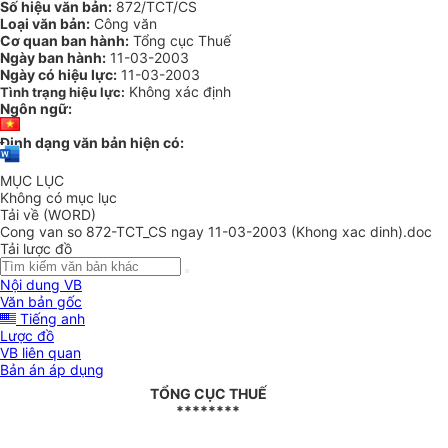
Số hiệu văn bản:
872/TCT/CS
Loại văn bản:
Công văn
Cơ quan ban hành:
Tổng cục Thuế
Ngày ban hành:
11-03-2003
Ngày có hiệu lực:
11-03-2003
Không xác định
Tình trạng hiệu lực:
Ngôn ngữ:
Định dạng văn bản hiện có:
MỤC LỤC
Không có mục lục
Tải về (WORD)
Cong van so 872-TCT_CS ngay 11-03-2003 (Khong xac dinh).doc
Tải lược đồ
Nội dung VB
Văn bản gốc
Tiếng anh
Lược đồ
VB liên quan
Bản án áp dụng
TỔNG CỤC THUẾ
********