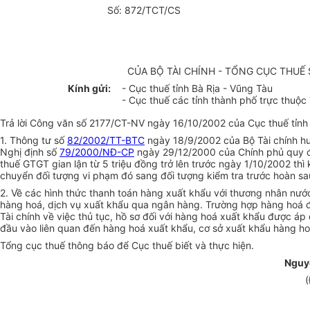
Số: 872/TCT/CS
CỦA BỘ TÀI CHÍNH - TỔNG CỤC THUẾ 
Kính gửi:
- Cục thuế tỉnh Bà Rịa - Vũng Tàu
- Cục thuế các tỉnh thành phố trực thuộ
Trả lời Công văn số 2177/CT-NV ngày 16/10/2002 của Cục thuế tỉnh
1. Thông tư số
82/2002/TT-BTC
ngày 18/9/2002 của Bộ Tài chính h
Nghị định số
79/2000/NĐ-CP
ngày 29/12/2000 của Chính phủ quy định
thuế GTGT gian lận từ 5 triệu đồng trở lên trước ngày 1/10/2002 th
chuyển đối tượng vi phạm đó sang đối tượng kiểm tra trước hoàn sa
2. Về các hình thức thanh toán hàng xuất khẩu với thương nhân n
hàng hoá, dịch vụ xuất khẩu qua ngân hàng. Trường hợp hàng hoá 
Tài chính về việc thủ tục, hồ sơ đối với hàng hoá xuất khẩu được
đầu vào liên quan đến hàng hoá xuất khẩu, cơ sở xuất khẩu hàng hoá 
Tổng cục thuế thông báo để Cục thuế biết và thực hiện.
Nguy
(