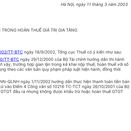
Hà Nội, ngày 11 tháng 3 năm 2003
 TRONG HOÀN THUẾ GIÁ TRỊ GIA TĂNG
002/TT-BTC
ngày 18/9/2002, Tổng cục Thuế có ý kiến như sau:
00/TT-BTC
ngày 29/12/2000 của Bộ Tài chính hướng dẫn thi hành
 vậy, trường hợp gian lận trong kê khai nộp thuế, hoàn thuế với số
ng theo các văn bản quy phạm pháp luật hiện hành, đồng thời
HNN-QLNH ngày 1/11/2002 hướng dẫn thực hiện thanh toán tiền bán
n cứ vào Điểm 4 Công văn số 10216 TC-TCT ngày 26/10/2001 của Bộ
thuế GTGT đầu ra nhưng không được khấu trừ hoặc hoàn thuế GTGT