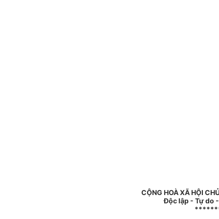
CỘNG HOÀ XÃ HỘI CHỦ
Độc lập - Tự do 
******