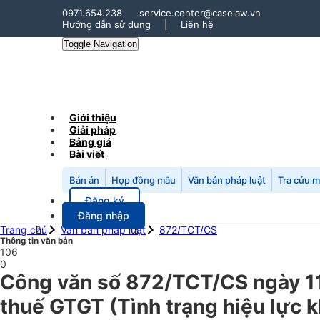
0971.654.238
service.center@caselaw.vn
Hướng dẫn sử dụng
|
Liên hệ
Toggle Navigation
Giới thiệu
Giải pháp
Bảng giá
Bài viết
Bản án
Hợp đồng mẫu
Văn bản pháp luật
Tra cứu 
Đăng ký
Đăng nhập
Trang chủ
Văn bản pháp luật
872/TCT/CS
Thông tin văn bản
106
0
Công văn số 872/TCT/CS ngày 1
thuế GTGT (Tình trạng hiệu lực 