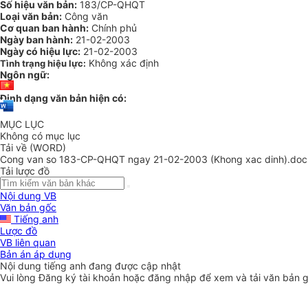
Số hiệu văn bản:
183/CP-QHQT
Loại văn bản:
Công văn
Cơ quan ban hành:
Chính phủ
Ngày ban hành:
21-02-2003
Ngày có hiệu lực:
21-02-2003
Không xác định
Tình trạng hiệu lực:
Ngôn ngữ:
Định dạng văn bản hiện có:
MỤC LỤC
Không có mục lục
Tải về (WORD)
Cong van so 183-CP-QHQT ngay 21-02-2003 (Khong xac dinh).doc
Tải lược đồ
Nội dung VB
Văn bản gốc
Tiếng anh
Lược đồ
VB liên quan
Bản án áp dụng
Nội dung tiếng anh đang được cập nhật
Vui lòng
Đăng ký
tài khoản hoặc
đăng nhập
để xem và tải văn bản 