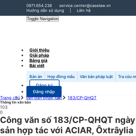
0971.654.238
service.center@caselaw.vn
Hướng dẫn sử dụng
|
Liên hệ
Toggle Navigation
Giới thiệu
Giải pháp
Bảng giá
Bài viết
Bản án
Hợp đồng mẫu
Văn bản pháp luật
Tra cứu 
Đăng ký
Đăng nhập
Trang chủ
Văn bản pháp luật
183/CP-QHQT
Thông tin văn bản
103
0
Công văn số 183/CP-QHQT ngày 
sản hợp tác với ACIAR, Ôxtrâylia