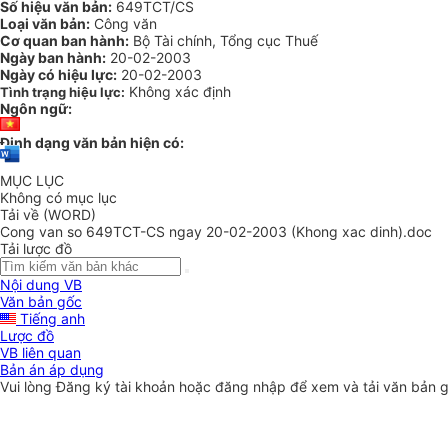
Số hiệu văn bản:
649TCT/CS
Loại văn bản:
Công văn
Cơ quan ban hành:
Bộ Tài chính, Tổng cục Thuế
Ngày ban hành:
20-02-2003
Ngày có hiệu lực:
20-02-2003
Không xác định
Tình trạng hiệu lực:
Ngôn ngữ:
Định dạng văn bản hiện có:
MỤC LỤC
Không có mục lục
Tải về (WORD)
Cong van so 649TCT-CS ngay 20-02-2003 (Khong xac dinh).doc
Tải lược đồ
Nội dung VB
Văn bản gốc
Tiếng anh
Lược đồ
VB liên quan
Bản án áp dụng
Vui lòng
Đăng ký
tài khoản hoặc
đăng nhập
để xem và tải văn bản 