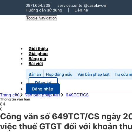
0971.654.238
service.center@caselaw.vn
Hướng dẫn sử dụng
|
Liên hệ
Toggle Navigation
Giới thiệu
Giải pháp
Bảng giá
Bài viết
Bản án
Hợp đồng mẫu
Văn bản pháp luật
Tra cứu 
Đăng ký
Đăng nhập
Trang chủ
Văn bản pháp luật
649TCT/CS
Thông tin văn bản
84
0
Công văn số 649TCT/CS ngày 20
việc thuế GTGT đối với khoản thu