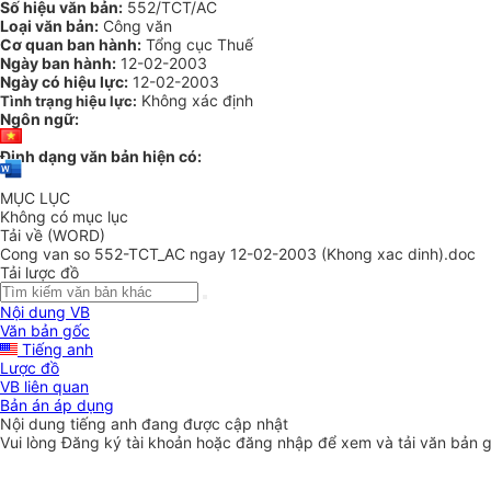
Số hiệu văn bản:
552/TCT/AC
Loại văn bản:
Công văn
Cơ quan ban hành:
Tổng cục Thuế
Ngày ban hành:
12-02-2003
Ngày có hiệu lực:
12-02-2003
Không xác định
Tình trạng hiệu lực:
Ngôn ngữ:
Định dạng văn bản hiện có:
MỤC LỤC
Không có mục lục
Tải về (WORD)
Cong van so 552-TCT_AC ngay 12-02-2003 (Khong xac dinh).doc
Tải lược đồ
Nội dung VB
Văn bản gốc
Tiếng anh
Lược đồ
VB liên quan
Bản án áp dụng
Nội dung tiếng anh đang được cập nhật
Vui lòng
Đăng ký
tài khoản hoặc
đăng nhập
để xem và tải văn bản 