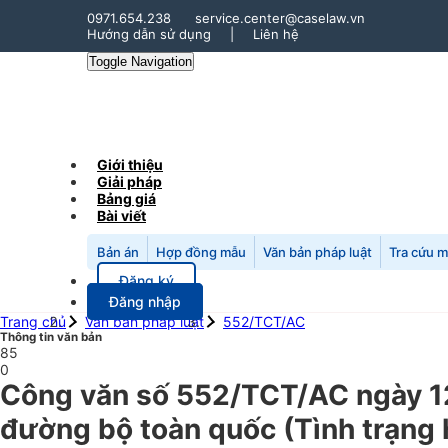
0971.654.238
service.center@caselaw.vn
Hướng dẫn sử dụng
|
Liên hệ
Toggle Navigation
Giới thiệu
Giải pháp
Bảng giá
Bài viết
Bản án
Hợp đồng mẫu
Văn bản pháp luật
Tra cứu 
Đăng ký
Đăng nhập
Trang chủ
Văn bản pháp luật
552/TCT/AC
Thông tin văn bản
85
0
Công văn số 552/TCT/AC ngày 12
đường bộ toàn quốc (Tình trạng 