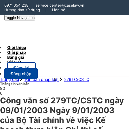
0971.654.238
service.center@caselaw.vn
Hướng dẫn sử dụng
|
Liên hệ
Toggle Navigation
Giới thiệu
Giải pháp
Bảng giá
Bài viết
Đăng ký
Đăng nhập
Trang chủ
Văn bản pháp luật
279TC/CSTC
Thông tin văn bản
90
0
Công văn số 279TC/CSTC ngày
09/01/2003 Ngày 9/01/2003
của Bộ Tài chính về việc Kế