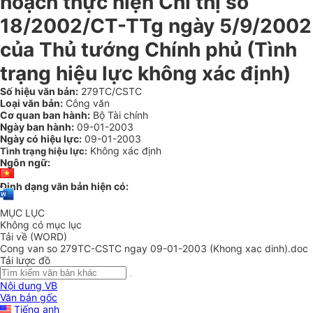
hoạch thực hiện Chỉ thị số
18/2002/CT-TTg ngày 5/9/2002
của Thủ tướng Chính phủ (Tình
trạng hiệu lực không xác định)
Số hiệu văn bản:
279TC/CSTC
Loại văn bản:
Công văn
Cơ quan ban hành:
Bộ Tài chính
Ngày ban hành:
09-01-2003
Ngày có hiệu lực:
09-01-2003
Không xác định
Tình trạng hiệu lực:
Ngôn ngữ:
Định dạng văn bản hiện có:
MỤC LỤC
Không có mục lục
Tải về (WORD)
Cong van so 279TC-CSTC ngay 09-01-2003 (Khong xac dinh).doc
Tải lược đồ
Nội dung VB
Văn bản gốc
Tiếng anh