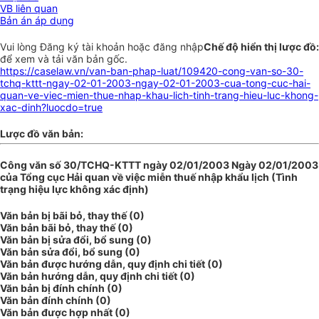
VB liên quan
Bản án áp dụng
Vui lòng
Đăng ký
tài khoản hoặc
đăng nhập
Chế độ hiển thị lược đồ:
để xem và tải văn bản gốc.
https://caselaw.vn/van-ban-phap-luat/109420-cong-van-so-30-
tchq-kttt-ngay-02-01-2003-ngay-02-01-2003-cua-tong-cuc-hai-
quan-ve-viec-mien-thue-nhap-khau-lich-tinh-trang-hieu-luc-khong-
xac-dinh?luocdo=true
Lược đồ văn bản:
Công văn số 30/TCHQ-KTTT ngày 02/01/2003 Ngày 02/01/2003
của Tổng cục Hải quan về việc miễn thuế nhập khẩu lịch (Tình
trạng hiệu lực không xác định)
Văn bản bị bãi bỏ, thay thế (0)
Văn bản bãi bỏ, thay thế (0)
Văn bản bị sửa đổi, bổ sung (0)
Văn bản sửa đổi, bổ sung (0)
Văn bản được hướng dẫn, quy định chi tiết (0)
Văn bản hướng dẫn, quy định chi tiết (0)
Văn bản bị đính chính (0)
Văn bản đính chính (0)
Văn bản được hợp nhất (0)