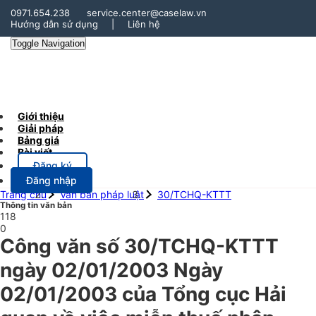
0971.654.238
service.center@caselaw.vn
Hướng dẫn sử dụng
|
Liên hệ
Toggle Navigation
Giới thiệu
Giải pháp
Bảng giá
Bài viết
Đăng ký
Đăng nhập
Trang chủ
Văn bản pháp luật
30/TCHQ-KTTT
Thông tin văn bản
118
0
Công văn số 30/TCHQ-KTTT
ngày 02/01/2003 Ngày
02/01/2003 của Tổng cục Hải