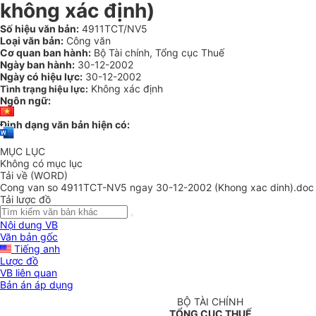
không xác định)
Số hiệu văn bản:
4911TCT/NV5
Loại văn bản:
Công văn
Cơ quan ban hành:
Bộ Tài chính, Tổng cục Thuế
Ngày ban hành:
30-12-2002
Ngày có hiệu lực:
30-12-2002
Không xác định
Tình trạng hiệu lực:
Ngôn ngữ:
Định dạng văn bản hiện có:
MỤC LỤC
Không có mục lục
Tải về (WORD)
Cong van so 4911TCT-NV5 ngay 30-12-2002 (Khong xac dinh).doc
Tải lược đồ
Nội dung VB
Văn bản gốc
Tiếng anh
Lược đồ
VB liên quan
Bản án áp dụng
BỘ TÀI CHÍNH
TỔNG CỤC THUẾ