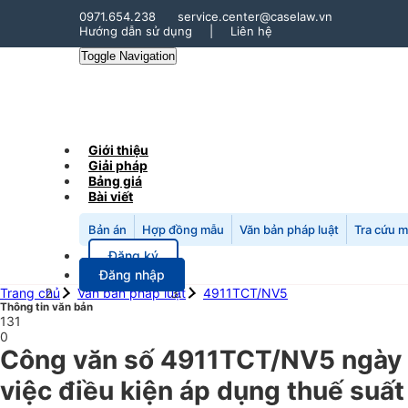
0971.654.238
service.center@caselaw.vn
Hướng dẫn sử dụng
|
Liên hệ
Toggle Navigation
Giới thiệu
Giải pháp
Bảng giá
Bài viết
Bản án
Hợp đồng mẫu
Văn bản pháp luật
Tra cứu 
Đăng ký
Đăng nhập
Trang chủ
Văn bản pháp luật
4911TCT/NV5
Thông tin văn bản
131
0
Công văn số 4911TCT/NV5 ngày 
việc điều kiện áp dụng thuế suất