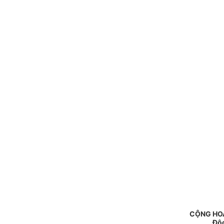
CỘNG HOÀ
Độc