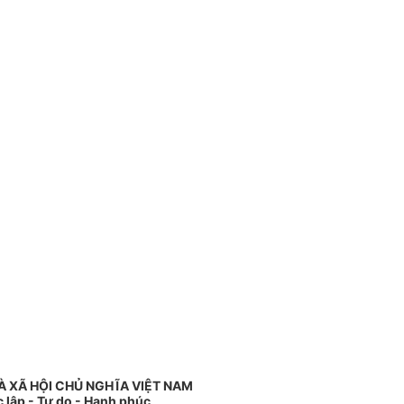
 XÃ HỘI CHỦ NGHĨA VIỆT NAM
 lập - Tự do - Hạnh phúc