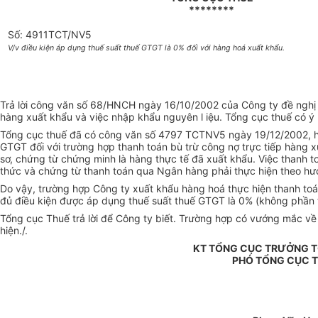
********
Số: 4911TCT/NV5
V/v điều kiện áp dụng thuế suất thuế GTGT là 0% đối với hàng hoá xuất khẩu.
Trả lời công văn số 68/HNCH ngày 16/10/2002 của Công ty đề nghị 
hàng xuất khẩu và việc nhập khẩu nguyên l iệu. Tổng cục thuế có ý 
Tổng cục thuế đã có công văn số 4797 TCTNV5 ngày 19/12/2002, h
GTGT đối với trường hợp thanh toán bù trừ công nợ trực tiếp hàng 
sơ, chứng từ chứng minh là hàng thực tế đã xuất khẩu. Việc thanh
thức và chứng từ thanh toán qua Ngân hàng phải thực hiện theo 
Do vậy, trường hợp Công ty xuất khẩu hàng hoá thực hiện thanh toán
đủ điều kiện được áp dụng thuế suất thuế GTGT là 0% (không phần t
Tổng cục Thuế trả lời để Công ty biết. Trường hợp có vướng mắc về
hiện./.
KT TỔNG CỤC TRƯỞNG 
PHÓ TỔNG CỤC 