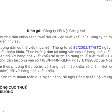
Kính gửi:
Công ty Hà Nội Ching Hai
hướng dẫn chính sách thuế đối với việc xuất khẩu của Công ty như
kiến như sau:
ướng dẫn cụ thể việc thực hiện Thông tư số
82/2002/TT-BTC
ngày 1
xuất, nhập khẩu. Theo hướng dẫn tại công văn này thì hàng hoá xuấ
 toán đối với hàng hoá xuất khẩu để được áp dụng thuế suất thuế G
hướng dẫn tại công văn số 1186/NHNN-QLNH ngày 1/11/2002 của Ng
 theo phương thức bù trừ với hàng hoá nhập khẩu, số chênh lệch còn
răm) đối với hàng hoá xuất khẩu.
 hình thức thanh toán qua Ngân hàng, đề nghị Công ty liên hệ với N
TỔNG CỤC THUẾ
TRƯỞNG