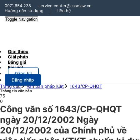
0971.654.238
service.center@caselaw.vn
Hướng dẫn sử dụng
|
Liên hệ
Toggle Navigation
Giới thiệu
Giải pháp
Bảng giá
Bài viết
Đăng ký
Đăng nhập
Trang chủ
Văn bản pháp luật
1643/CP-QHQT
Thông tin văn bản
75
0
Công văn số 1643/CP-QHQT
ngày 20/12/2002 Ngày
20/12/2002 của Chính phủ về