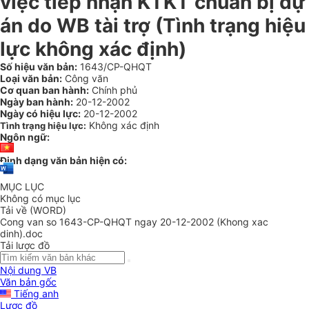
việc tiếp nhận KTKT chuẩn bị dự
án do WB tài trợ (Tình trạng hiệu
lực không xác định)
Số hiệu văn bản:
1643/CP-QHQT
Loại văn bản:
Công văn
Cơ quan ban hành:
Chính phủ
Ngày ban hành:
20-12-2002
Ngày có hiệu lực:
20-12-2002
Không xác định
Tình trạng hiệu lực:
Ngôn ngữ:
Định dạng văn bản hiện có:
MỤC LỤC
Không có mục lục
Tải về (WORD)
Cong van so 1643-CP-QHQT ngay 20-12-2002 (Khong xac
dinh).doc
Tải lược đồ
Nội dung VB
Văn bản gốc
Tiếng anh
Lược đồ