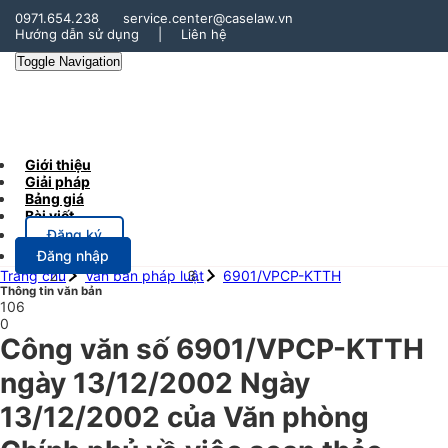
0971.654.238
service.center@caselaw.vn
Hướng dẫn sử dụng
|
Liên hệ
Toggle Navigation
Giới thiệu
Giải pháp
Bảng giá
Bài viết
Đăng ký
Đăng nhập
Trang chủ
Văn bản pháp luật
6901/VPCP-KTTH
Thông tin văn bản
106
0
Công văn số 6901/VPCP-KTTH
ngày 13/12/2002 Ngày
13/12/2002 của Văn phòng