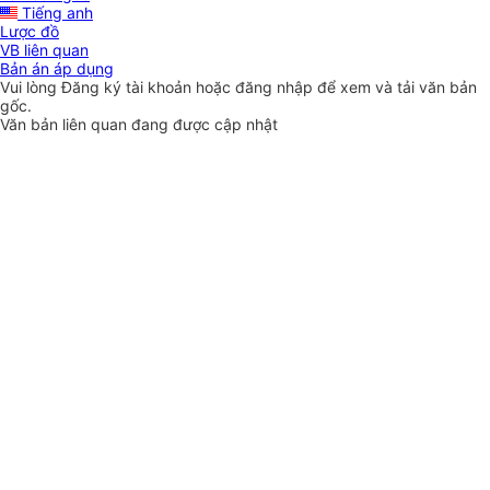
Tiếng anh
Lược đồ
VB liên quan
Bản án áp dụng
Vui lòng
Đăng ký
tài khoản hoặc
đăng nhập
để xem và tải văn bản
gốc.
Văn bản liên quan đang được cập nhật