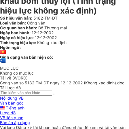
khẩu bơm thuỷ lợi (Tình trạng
hiệu lực không xác định)
Số hiệu văn bản:
5182-TM-ĐT
Loại văn bản:
Công văn
Cơ quan ban hành:
Bộ Thương mại
Ngày ban hành:
12-12-2002
Ngày có hiệu lực:
12-12-2002
Không xác định
Tình trạng hiệu lực:
Ngôn ngữ:
Định dạng văn bản hiện có:
MỤC LỤC
Không có mục lục
Tải về (WORD)
Cong van so 5182-TM-DT ngay 12-12-2002 (Khong xac dinh).doc
Tải lược đồ
Nội dung VB
Văn bản gốc
Tiếng anh
Lược đồ
VB liên quan
Bản án áp dụng
Vui lòng
Đăng ký
tài khoản hoặc
đăng nhập
để xem và tải văn bản