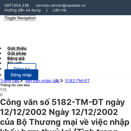
0971.654.238
service.center@caselaw.vn
Hướng dẫn sử dụng
|
Liên hệ
Toggle Navigation
Giới thiệu
Giải pháp
Bảng giá
Bài viết
Đăng ký
Đăng nhập
Trang chủ
Văn bản pháp luật
5182-TM-ĐT
Thông tin văn bản
115
0
Công văn số 5182-TM-ĐT ngày
12/12/2002 Ngày 12/12/2002
của Bộ Thương mại về việc nhập