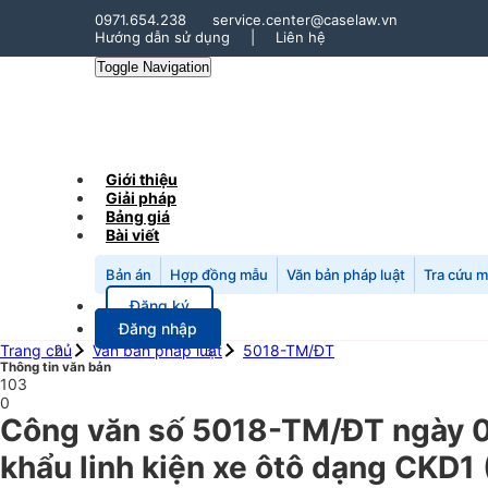
0971.654.238
service.center@caselaw.vn
Hướng dẫn sử dụng
|
Liên hệ
Toggle Navigation
Giới thiệu
Giải pháp
Bảng giá
Bài viết
Bản án
Hợp đồng mẫu
Văn bản pháp luật
Tra cứu 
Đăng ký
Đăng nhập
Trang chủ
Văn bản pháp luật
5018-TM/ĐT
Thông tin văn bản
103
0
Công văn số 5018-TM/ĐT ngày 0
khẩu linh kiện xe ôtô dạng CKD1 