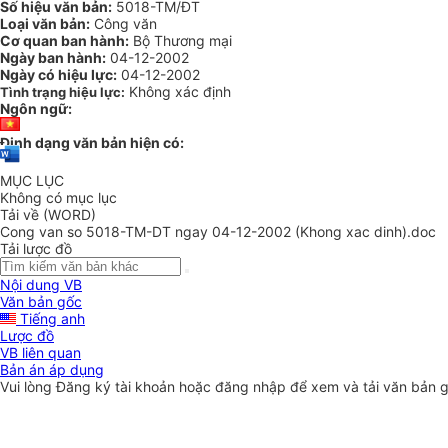
Số hiệu văn bản:
5018-TM/ĐT
Loại văn bản:
Công văn
Cơ quan ban hành:
Bộ Thương mại
Ngày ban hành:
04-12-2002
Ngày có hiệu lực:
04-12-2002
Không xác định
Tình trạng hiệu lực:
Ngôn ngữ:
Định dạng văn bản hiện có:
MỤC LỤC
Không có mục lục
Tải về (WORD)
Cong van so 5018-TM-DT ngay 04-12-2002 (Khong xac dinh).doc
Tải lược đồ
Nội dung VB
Văn bản gốc
Tiếng anh
Lược đồ
VB liên quan
Bản án áp dụng
Vui lòng
Đăng ký
tài khoản hoặc
đăng nhập
để xem và tải văn bản 