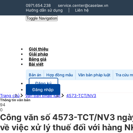
0971.654.238
service.center@caselaw.vn
Hướng dẫn sử dụng
|
Liên hệ
Toggle Navigation
Giới thiệu
Giải pháp
Bảng giá
Bài viết
Bản án
Hợp đồng mẫu
Văn bản pháp luật
Tra cứu 
Đăng ký
Đăng nhập
Trang chủ
Văn bản pháp luật
4573-TCT/NV3
Thông tin văn bản
94
0
Công văn số 4573-TCT/NV3 ngày
về việc xử lý thuế đối với hàng NK