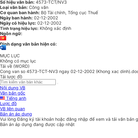
Số hiệu văn bản:
4573-TCT/NV3
Loại văn bản:
Công văn
Cơ quan ban hành:
Bộ Tài chính, Tổng cục Thuế
Ngày ban hành:
02-12-2002
Ngày có hiệu lực:
02-12-2002
Không xác định
Tình trạng hiệu lực:
Ngôn ngữ:
Định dạng văn bản hiện có:
MỤC LỤC
Không có mục lục
Tải về (WORD)
Cong van so 4573-TCT-NV3 ngay 02-12-2002 (Khong xac dinh).do
Tải lược đồ
Nội dung VB
Văn bản gốc
Tiếng anh
Lược đồ
VB liên quan
Bản án áp dụng
Vui lòng
Đăng ký
tài khoản hoặc
đăng nhập
để xem và tải văn bản 
Bản án áp dụng đang được cập nhật