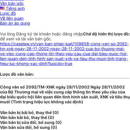
Văn bản gốc
Tiếng anh
Lược đồ
VB liên quan
Bản án áp dụng
Vui lòng
Đăng ký
tài khoản hoặc
đăng nhập
Chế độ hiển thị lược đồ:
để xem và tải văn bản gốc.
https://caselaw.vn/van-ban-phap-luat/109858-cong-van-so-2092-
tm-xnk-ngay-28-11-2002-ngay-28-11-2002-cua-bo-thuong-mai-
ve-viec-cung-cap-thong-tin-theo-yeu-cau-cua-dai-bieu-quoc-hoi-
lien-quan-den-tinh-hinh-san-xuat-xnk-va-tieu-thu-muoi-tinh-trang-
hieu-luc-khong-xac-dinh?luocdo=true
Lược đồ văn bản:
Công văn số 2092/TM-XNK ngày 28/11/2002 Ngày 28/11/2002
của Bộ Thương mại về việc cung cấp thông tin theo yêu cầu của
đại biểu quốc hội liên quan đến tình hình sản xuất, XNK và tiêu thụ
muối (Tình trạng hiệu lực không xác định)
Văn bản bị bãi bỏ, thay thế (0)
Văn bản bãi bỏ, thay thế (0)
Văn bản bị sửa đổi, bổ sung (0)
Văn bản sửa đổi, bổ sung (0)