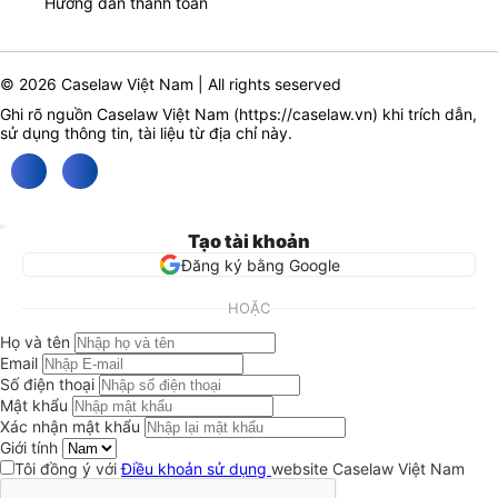
Hướng dẫn thanh toán
© 2026 Caselaw Việt Nam | All rights seserved
Ghi rõ nguồn Caselaw Việt Nam (
https://caselaw.vn
) khi trích dẫn,
sử dụng thông tin, tài liệu từ địa chỉ này.
Tạo tài khoản
Đăng ký bằng Google
HOẶC
Họ và tên
Email
Số điện thoại
Mật khẩu
Xác nhận mật khẩu
Giới tính
Tôi đồng ý với
Điều khoản sử dụng
website Caselaw Việt Nam