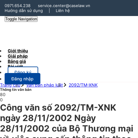
0971.654.238
service.center@caselaw.vn
Hướng dẫn sử dụng
|
Liên hệ
Toggle Navigation
Giới thiệu
Giải pháp
Bảng giá
Bài viết
Đăng ký
Đăng nhập
Trang chủ
Văn bản pháp luật
2092/TM-XNK
Thông tin văn bản
80
0
Công văn số 2092/TM-XNK
ngày 28/11/2002 Ngày
28/11/2002 của Bộ Thương mại