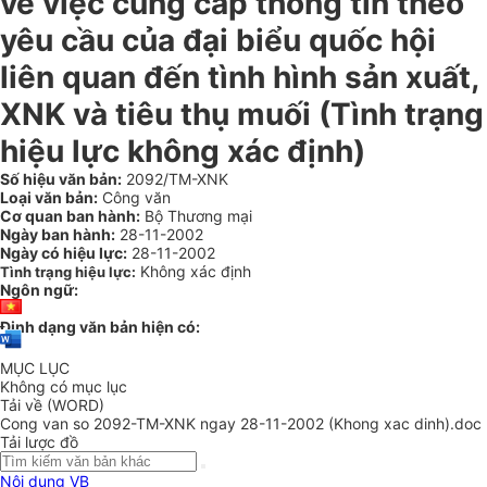
về việc cung cấp thông tin theo
yêu cầu của đại biểu quốc hội
liên quan đến tình hình sản xuất,
XNK và tiêu thụ muối (Tình trạng
hiệu lực không xác định)
Số hiệu văn bản:
2092/TM-XNK
Loại văn bản:
Công văn
Cơ quan ban hành:
Bộ Thương mại
Ngày ban hành:
28-11-2002
Ngày có hiệu lực:
28-11-2002
Không xác định
Tình trạng hiệu lực:
Ngôn ngữ:
Định dạng văn bản hiện có:
MỤC LỤC
Không có mục lục
Tải về (WORD)
Cong van so 2092-TM-XNK ngay 28-11-2002 (Khong xac dinh).doc
Tải lược đồ
Nội dung VB