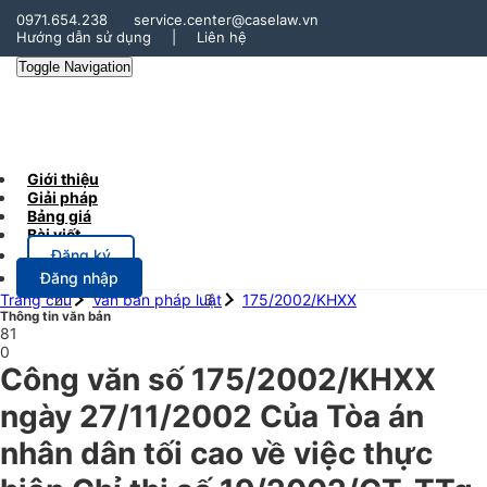
0971.654.238
service.center@caselaw.vn
Hướng dẫn sử dụng
|
Liên hệ
Toggle Navigation
Giới thiệu
Giải pháp
Bảng giá
Bài viết
Đăng ký
Đăng nhập
Trang chủ
Văn bản pháp luật
175/2002/KHXX
Thông tin văn bản
81
0
Công văn số 175/2002/KHXX
ngày 27/11/2002 Của Tòa án
nhân dân tối cao về việc thực