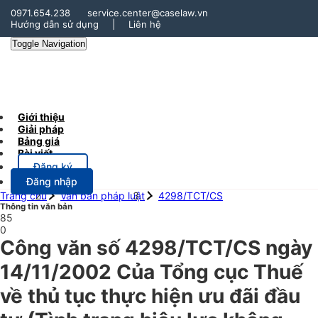
0971.654.238
service.center@caselaw.vn
Hướng dẫn sử dụng
|
Liên hệ
Toggle Navigation
Giới thiệu
Giải pháp
Bảng giá
Bài viết
Đăng ký
Đăng nhập
Trang chủ
Văn bản pháp luật
4298/TCT/CS
Thông tin văn bản
85
0
Công văn số 4298/TCT/CS ngày
14/11/2002 Của Tổng cục Thuế
về thủ tục thực hiện ưu đãi đầu