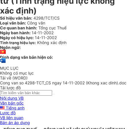
tư (Tình trạng hiệu lực không
xác định)
Số hiệu văn bản:
4298/TCT/CS
Loại văn bản:
Công văn
Cơ quan ban hành:
Tổng cục Thuế
Ngày ban hành:
14-11-2002
Ngày có hiệu lực:
14-11-2002
Không xác định
Tình trạng hiệu lực:
Ngôn ngữ:
Định dạng văn bản hiện có:
MỤC LỤC
Không có mục lục
Tải về (WORD)
Cong van so 4298-TCT_CS ngay 14-11-2002 (Khong xac dinh).doc
Tải lược đồ
Nội dung VB
Văn bản gốc
Tiếng anh
Lược đồ
VB liên quan
Bản án áp dụng