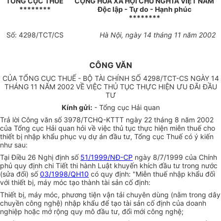
TỔNG CỤC THUẾ
CỘNG HOÀ XÃ HỘI CHỦ NGHĨA VIỆT NAM
********
Độc lập - Tự do - Hạnh phúc
********
Số: 4298/TCT/CS
Hà Nội, ngày 14 tháng 11 năm 2002
CÔNG VĂN
CỦA TỔNG CỤC THUẾ - BỘ TÀI CHÍNH SỐ 4298/TCT-CS NGÀY 14
THÁNG 11 NĂM 2002 VỀ VIỆC THỦ TỤC THỰC HIỆN ƯU ĐÃI ĐẦU
TƯ
Kính gửi:
- Tổng cục Hải quan
Trả lời Công văn số 3978/TCHQ-KTTT ngày 22 tháng 8 năm 2002
của Tổng cục Hải quan hỏi về việc thủ tục thực hiện miễn thuế cho
thiết bị nhập khẩu phục vụ dự án đầu tư, Tổng cục Thuế có ý kiến
như sau:
Tại Điều 26 Nghị định số
51/1999/NĐ-CP
ngày 8/7/1999 của Chính
phủ quy định chi Tiết thi hành Luật khuyến khích đầu tư trong nước
(sửa đổi) số
03/1998/QH10
có quy định: "Miễn thuế nhập khẩu đối
với thiết bị, máy móc tạo thành tài sản cố định:
Thiết bị, máy móc, phương tiện vận tải chuyên dùng (nằm trong dây
chuyền công nghệ) nhập khẩu để tạo tài sản cố định của doanh
nghiệp hoặc mở rộng quy mô đầu tư, đổi mới công nghệ;