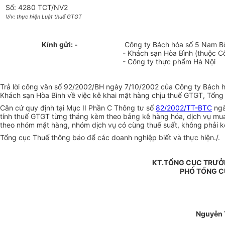
Số: 4280 TCT/NV2
V/v: thực hiện Luật thuế GTGT
Kính gửi: -
Công ty Bách hóa số 5 Nam B
- Khách sạn Hòa Bình (thuộc Cô
- Công ty thực phẩm Hà Nội
Trả lời công văn số 92/2002/BH ngày 7/10/2002 của Công ty Bách
Khách sạn Hòa Bình về việc kê khai mặt hàng chịu thuế GTGT, Tổng 
Căn cứ quy định tại Mục II Phần C Thông tư số
82/2002/TT-BTC
ngà
tính thuế GTGT từng tháng kèm theo bảng kê hàng hóa, dịch vụ mua
theo nhóm mặt hàng, nhóm dịch vụ có cùng thuế suất, không phải kê
Tổng cục Thuế thông báo để các doanh nghiệp biết và thực hiện./.
KT.TỔNG CỤC TRƯỞ
PHÓ TỔNG 
Nguyễn 