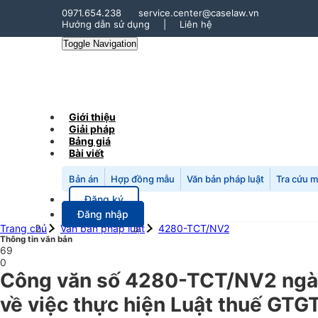
0971.654.238
service.center@caselaw.vn
Hướng dẫn sử dụng
|
Liên hệ
Toggle Navigation
Giới thiệu
Giải pháp
Bảng giá
Bài viết
Bản án
Hợp đồng mẫu
Văn bản pháp luật
Tra cứu 
Đăng ký
Đăng nhập
Trang chủ
Văn bản pháp luật
4280-TCT/NV2
Thông tin văn bản
69
0
Công văn số 4280-TCT/NV2 ngày
về việc thực hiện Luật thuế GTGT