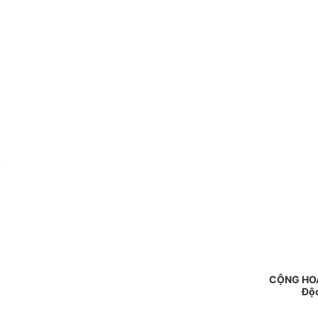
c
CỘNG HOÀ
Độc