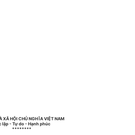
 XÃ HỘI CHỦ NGHĨA VIỆT NAM
 lập - Tự do - Hạnh phúc
********