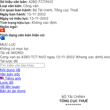
Số hiệu văn bản:
4280-TCT/NV2
Loại văn bản:
Công văn
Cơ quan ban hành:
Bộ Tài chính, Tổng cục Thuế
Ngày ban hành:
13-11-2002
Ngày có hiệu lực:
13-11-2002
Không xác định
Tình trạng hiệu lực:
Ngôn ngữ:
Định dạng văn bản hiện có:
MỤC LỤC
Không có mục lục
Tải về (WORD)
Cong van so 4280-TCT-NV2 ngay 13-11-2002 (Khong xac dinh).do
Tải lược đồ
Nội dung VB
Văn bản gốc
Tiếng anh
Lược đồ
VB liên quan
Bản án áp dụng
BỘ TÀI CHÍNH
TỔNG CỤC THUẾ
********