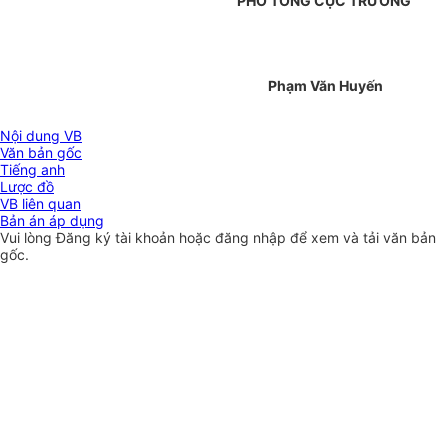
PHÓ TỔNG CỤC TRƯỞNG
Phạm Văn Huyến
Nội dung VB
Văn bản gốc
Tiếng anh
Lược đồ
VB liên quan
Bản án áp dụng
Vui lòng
Đăng ký
tài khoản hoặc
đăng nhập
để xem và tải văn bản
gốc.