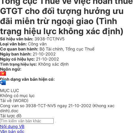
Tổng cục Thuế về việc hoàn thuế
GTGT cho đối tượng hưởng ưu
đãi miễn trừ ngoại giao (Tình
trạng hiệu lực không xác định)
Số hiệu văn bản:
3938-TCT/NV5
Loại văn bản:
Công văn
Cơ quan ban hành:
Bộ Tài chính, Tổng cục Thuế
Ngày ban hành:
21-10-2002
Ngày có hiệu lực:
21-10-2002
Không xác định
Tình trạng hiệu lực:
Ngôn ngữ:
Định dạng văn bản hiện có:
MỤC LỤC
Không có mục lục
Tải về (WORD)
Cong van so 3938-TCT-NV5 ngay 21-10-2002 (Khong xac
dinh).doc
Tải lược đồ
Nội dung VB
Văn bản gốc