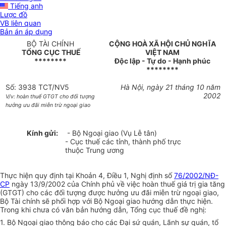
Tiếng anh
Lược đồ
VB liên quan
Bản án áp dụng
BỘ TÀI CHÍNH
CỘNG HOÀ XÃ HỘI CHỦ NGHĨA
TỔNG CỤC THUẾ
VIỆT NAM
********
Độc lập - Tự do - Hạnh phúc
********
Số: 3938 TCT/NV5
Hà Nội, ngày 21 tháng 10 năm
2002
V/v: hoàn thuế GTGT cho đối tượng
hưởng ưu đãi miễn trừ ngoại giao
Kính gửi:
- Bộ Ngoại giao (Vụ Lễ tân)
- Cục thuế các tỉnh, thành phố trực
thuộc Trung ương
Thực hiện quy định tại Khoản 4, Điều 1, Nghị định số
76/2002/NĐ-
CP
ngày 13/9/2002 của Chính phủ về việc hoàn thuế giá trị gia tăng
(GTGT) cho các đối tượng được hưởng ưu đãi miễn trừ ngoại giao,
Bộ Tài chính sẽ phối hợp với Bộ Ngoại giao hướng dẫn thực hiện.
Trong khi chưa có văn bản hướng dẫn, Tổng cục thuế đề nghị:
1. Bộ Ngoại giao thông báo cho các Đại sứ quán, Lãnh sự quán, tổ