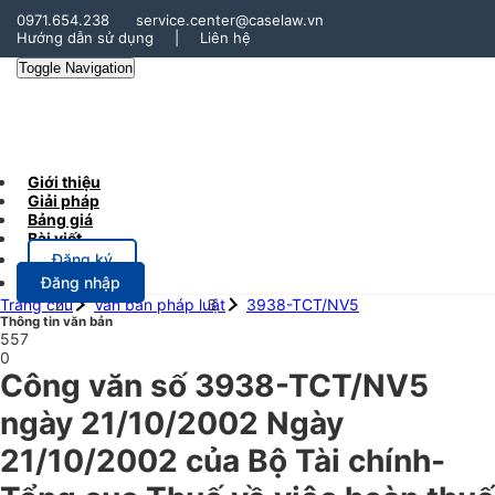
0971.654.238
service.center@caselaw.vn
Hướng dẫn sử dụng
|
Liên hệ
Toggle Navigation
Giới thiệu
Giải pháp
Bảng giá
Bài viết
Đăng ký
Đăng nhập
Trang chủ
Văn bản pháp luật
3938-TCT/NV5
Thông tin văn bản
557
0
Công văn số 3938-TCT/NV5
ngày 21/10/2002 Ngày
21/10/2002 của Bộ Tài chính-