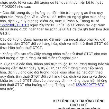
chức quốc tế và các đối tượng có liên quan thực hiện kể từ ngày
1/10/2002 như sau:
- Các đối tượng được hưởng ưu đãi miễn trừ ngoại giao theo quy
định của Pháp lệnh về quyền ưu đãi miễn trừ ngoại giao mua hàng
hóa, dịch vụ quy định tại điểm 20, mục II, Phần A, Thông tư số
122/2000/TT-BTC
ngày 29/12/2000 của Bộ Tài chính tại Việt Nam
để sử dụng được hoàn toàn lại số thuế GTGT đã trả ghi trên hoá đơn
GTGT.
Các đối tượng được hưởng ưu đãi miễn trừ ngoại giao phải lưu giữ
các hoá đơn GTGT đối với hàng hóa, dịch vụ miễn trừ thuế GTGT để
thực hiện hoàn thuế GTGT.
- Không tiếp tục cấp Giấy chứng nhận miễn trừ thuế GTGT cho các
đối tượng được hưởng ưu đãi miễn trừ ngoại giao.
2. Cục thuế các tỉnh, thành phố trực thuộc Trung ương thông báo và
hướng dẫn: Kể từ ngày 1/10/2002, các đối tượng cung cấp hàng
hóa, dịch vụ cho các đối tượng ngoại giao phải lập háo đơn theo
quy định, tính thuế GTGT đối với hàng hóa, dịch vụ bán ra và được
khấu trừ thuế GTGT đầu vào theo quy định (không thực hiện không
tính thuế GTGT như hướng dẫn tại Thông tư số
122/2000/TT-BTC
nêu trên).
KT/ TỔNG CỤC TRƯỞNG TỔNG
CỤC THUẾ