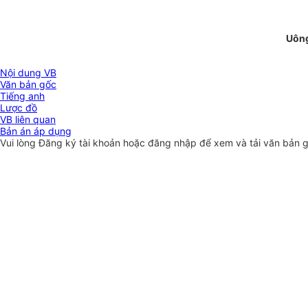
Uôn
Nội dung VB
Văn bản gốc
Tiếng anh
Lược đồ
VB liên quan
Bản án áp dụng
Vui lòng
Đăng ký
tài khoản hoặc
đăng nhập
để xem và tải văn bản 