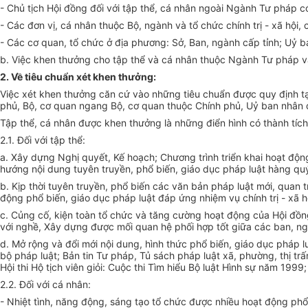
- Chủ tịch Hội đồng đối với tập thể, cá nhân ngoài Ngành Tư pháp có
- Các đơn vị, cá nhân thuộc Bộ, ngành và tổ chức chính trị - xã hội,
- Các cơ quan, tổ chức ở địa phương: Sở, Ban, ngành cấp tỉnh; Uỷ 
b. Việc khen thưởng cho tập thể và cá nhân thuộc Ngành Tư pháp v
2. Về tiêu chuẩn xét khen thưởng:
Việc xét khen thưởng căn cứ vào những tiêu chuẩn được quy định tạ
phủ, Bộ, cơ quan ngang Bộ, cơ quan thuộc Chính phủ, Uỷ ban nhân 
Tập thể, cá nhân được khen thưởng là những điển hình có thành tích
2.1. Đối với tập thể:
a. Xây dựng Nghị quyết, Kế hoạch; Chương trình triển khai hoạt độn
hướng nội dung tuyên truyền, phổ biến, giáo dục pháp luật hàng qu
b. Kịp thời tuyên truyền, phổ biến các văn bản pháp luật mới, quan t
động phổ biến, giáo dục pháp luật đáp ứng nhiệm vụ chính trị - xã 
c. Củng cố, kiện toàn tổ chức và tăng cường hoạt động của Hội đồ
với nghề, Xây dựng được mối quan hệ phối hợp tốt giữa các ban, ngà
d. Mở rộng và đổi mới nội dung, hình thức phổ biến, giáo dục pháp l
bộ pháp luật; Bản tin Tư pháp, Tủ sách pháp luật xã, phường, thị trấn
Hội thi Hộ tịch viên giỏi: Cuộc thi Tìm hiểu Bộ luật Hình sự năm 1999
2.2. Đối với cá nhân:
- Nhiệt tình, năng động, sáng tạo tổ chức được nhiều hoạt động phổ