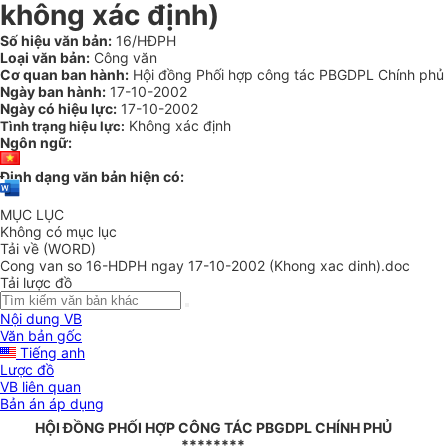
không xác định)
Số hiệu văn bản:
16/HĐPH
Loại văn bản:
Công văn
Cơ quan ban hành:
Hội đồng Phối hợp công tác PBGDPL Chính phủ
Ngày ban hành:
17-10-2002
Ngày có hiệu lực:
17-10-2002
Không xác định
Tình trạng hiệu lực:
Ngôn ngữ:
Định dạng văn bản hiện có:
MỤC LỤC
Không có mục lục
Tải về (WORD)
Cong van so 16-HDPH ngay 17-10-2002 (Khong xac dinh).doc
Tải lược đồ
Nội dung VB
Văn bản gốc
Tiếng anh
Lược đồ
VB liên quan
Bản án áp dụng
HỘI ĐỒNG PHỐI HỢP CÔNG TÁC PBGDPL CHÍNH PHỦ
********