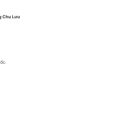
g Chu Lưu
gốc.