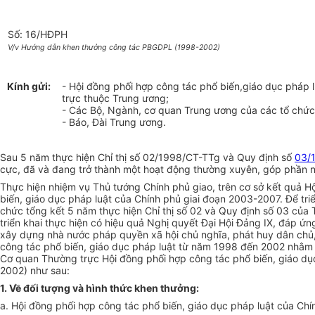
Số: 16/HĐPH
V/v Hướng dẫn khen thưởng công tác PBGDPL (1998-2002)
Kính gửi:
- Hội đồng phối hợp công tác phổ biến,giáo dục pháp l
trực thuộc Trung ương;
- Các Bộ, Ngành, cơ quan Trung ương của các tổ chức ch
- Báo, Đài Trung ương.
Sau 5 năm thực hiện Chỉ thị số 02/1998/CT-TTg và Quy định số
03/
cực, đã và đang trở thành một hoạt động thường xuyên, góp phần nâ
Thực hiện nhiệm vụ Thủ tướng Chính phủ giao, trên cơ sở kết quả H
biến, giáo dục pháp luật của Chính phủ giai đoạn 2003-2007. Để tr
chức tổng kết 5 năm thực hiện Chỉ thị số 02 và Quy định số 03 của 
triển khai thực hiện có hiệu quả Nghị quyết Đại Hội Đảng IX, đáp 
xây dựng nhà nước pháp quyền xã hội chủ nghĩa, phát huy dân chủ, 
công tác phổ biến, giáo dục pháp luật từ năm 1998 đến 2002 nhằm đ
Cơ quan Thường trực Hội đồng phối hợp công tác phổ biến, giáo dụ
2002) như sau:
1. Về đối tượng và hình thức khen thưởng:
a. Hội đồng phối hợp công tác phổ biến, giáo dục pháp luật của C