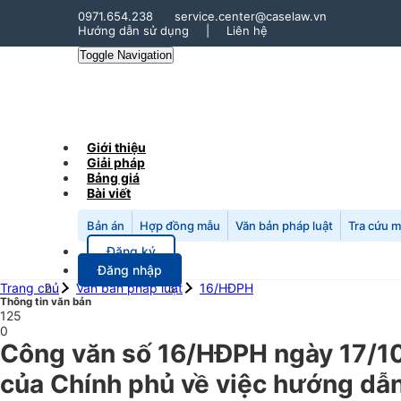
0971.654.238
service.center@caselaw.vn
Hướng dẫn sử dụng
|
Liên hệ
Toggle Navigation
Giới thiệu
Giải pháp
Bảng giá
Bài viết
Bản án
Hợp đồng mẫu
Văn bản pháp luật
Tra cứu 
Đăng ký
Đăng nhập
Trang chủ
Văn bản pháp luật
16/HĐPH
Thông tin văn bản
125
0
Công văn số 16/HĐPH ngày 17/1
của Chính phủ về việc hướng dẫ