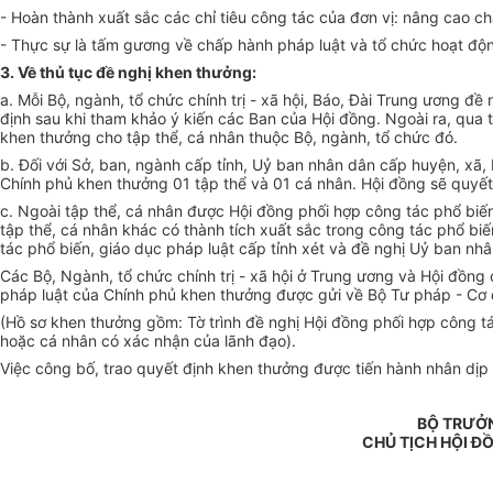
- Hoàn thành xuất sắc các chỉ tiêu công tác của đơn vị: nâng cao ch
- Thực sự là tấm gương về chấp hành pháp luật và tổ chức hoạt độn
3. Về thủ tục đề nghị khen thưởng:
a. Mỗi Bộ, ngành, tổ chức chính trị - xã hội, Báo, Đài Trung ương đ
định sau khi tham khảo ý kiến các Ban của Hội đồng. Ngoài ra, qua t
khen thưởng cho tập thể, cá nhân thuộc Bộ, ngành, tổ chức đó.
b. Đối với Sở, ban, ngành cấp tỉnh, Uỷ ban nhân dân cấp huyện, xã,
Chính phủ khen thưởng 01 tập thể và 01 cá nhân. Hội đồng sẽ quyết
c. Ngoài tập thể, cá nhân được Hội đồng phối hợp công tác phổ biến
tập thể, cá nhân khác có thành tích xuất sắc trong công tác phổ bi
tác phổ biến, giáo dục pháp luật cấp tỉnh xét và đề nghị Uỷ ban nh
Các Bộ, Ngành, tổ chức chính trị - xã hội ở Trung ương và Hội đồng
pháp luật của Chính phủ khen thưởng được gửi về Bộ Tư pháp - Cơ
(Hồ sơ khen thưởng gồm: Tờ trình đề nghị Hội đồng phối hợp công t
hoặc cá nhân có xác nhận của lãnh đạo).
Việc công bố, trao quyết định khen thưởng được tiến hành nhân dịp 
BỘ TRƯỞN
CHỦ TỊCH HỘI Đ