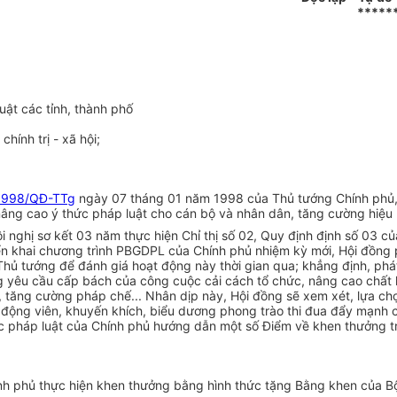
*****
uật các tỉnh, thành phố
ính trị - xã hội;
1998/QĐ-TTg
ngày 07 tháng 01 năm 1998 của Thủ tướng Chính phủ, c
ng cao ý thức pháp luật cho cán bộ và nhân dân, tăng cường hiệu l
ội nghị sơ kết 03 năm thực hiện Chỉ thị số 02, Quy định định số 03
iển khai chương trình PBGDPL của Chính phủ nhiệm kỳ mới, Hội đồng 
Thủ tướng để đánh giá hoạt động này thời gian qua; khẳng định, phát
ứng yêu cầu cấp bách của công cuộc cải cách tổ chức, nâng cao chất
tăng cường pháp chế... Nhân dịp này, Hội đồng sẽ xem xét, lựa chọ
ộng viên, khuyến khích, biểu dương phong trào thi đua đẩy mạnh cô
c pháp luật của Chính phủ hướng dẫn một số Điểm về khen thưởng t
hính phủ thực hiện khen thưởng bằng hình thức tặng Bằng khen của 