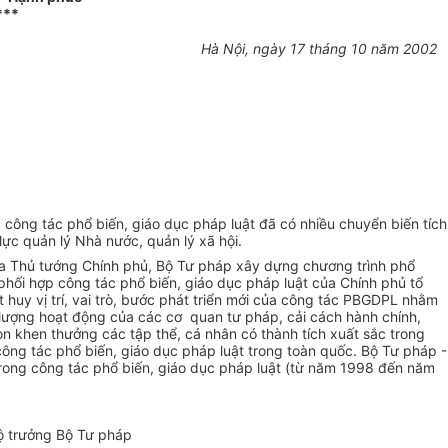
***
Hà Nội, ngày 17 tháng 10 năm 2002
ông tác phổ biến, giáo dục pháp luật đã có nhiều chuyển biến tích
ực quản lý Nhà nước, quản lý xã hội.
 của Thủ tướng Chính phủ, Bộ Tư pháp xây dựng chương trình phổ
phối hợp công tác phổ biến, giáo dục pháp luật của Chính phủ tổ
 huy vị trí, vai trò, bước phát triển mới của công tác PBGDPL nhằm
 lượng hoạt động của các cơ quan tư pháp, cải cách hành chính,
n khen thưởng các tập thể, cá nhân có thành tích xuất sắc trong
ng tác phổ biến, giáo dục pháp luật trong toàn quốc. Bộ Tư pháp -
rong công tác phổ biến, giáo dục pháp luật (từ năm 1998 đến năm
Bộ trưởng Bộ Tư pháp