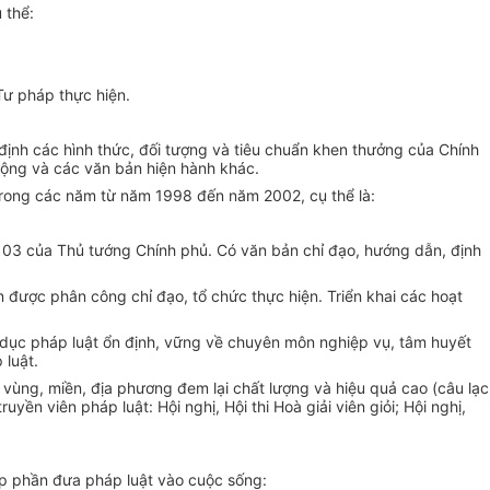
 thể:
ư pháp thực hiện.
nh các hình thức, đối tượng và tiêu chuẩn khen thưởng của Chính
ộng và các văn bản hiện hành khác.
 trong các năm từ năm 1998 đến năm 2002, cụ thể là:
số 03 của Thủ tướng Chính phủ. Có văn bản chỉ đạo, hướng dẫn, định
àn được phân công chỉ đạo, tổ chức thực hiện. Triển khai các hoạt
 dục pháp luật ổn định, vững về chuyên môn nghiệp vụ, tâm huyết
 luật.
 vùng, miền, địa phương đem lại chất lượng và hiệu quả cao (câu lạc
yền viên pháp luật: Hội nghị, Hội thi Hoà giải viên giỏi; Hội nghị,
góp phần đưa pháp luật vào cuộc sống: