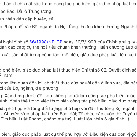
 thành tích xuất sắc trong công tác phổ biến, giáo dục pháp luật, cụ
 các Báo, Đài ở Trung ương;
ban nhân dân cấp huyện, xã.
à Pháp chế các Bộ, ngành do Hội đồng thi đua khen thưởng Ngành T
i Nghị định số
56/1998/NĐ-CP
ngày 30/7/1998 của Chính phủ quy đị
dân các cấp; cụ thể hoá tiêu chuẩn khen thưởng Huân chương Lao đ
 xuất sắc nhất trong công tác phổ biến, giáo dục pháp luật liên tục
g phổ biến, giáo dục pháp luật thực hiện Chỉ thị số 02, Quyết định 
ý, năm.
rọng liên quan đến lợi ích thiết thực của người dân ở lĩnh vực, địa b
hội của Bộ, ngành, địa phương.
ng. Xây dựng được đội ngũ những người làm công tác phổ biến, giáo
nh, đoàn thể trong việc thực hiện công tác phổ biến, giáo dục pháp
uật phù hợp với từng đối tượng; phù hợp với đặc thù từng Bộ, ngành,
; Chuyên Mục pháp luật trên Báo, đài; Tổ chức các cuộc thi: Tuyên tru
; Tìm hiểu Luật Phòng, chống ma tuý: Luật Hôn nhân & gia đình...).
 biến, giáo dục pháp luật cụ thể phù hợp với Điều kiện của đơn vị 