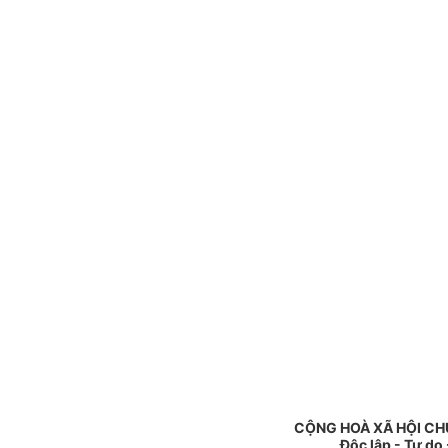
CỘNG HOÀ XÃ HỘI CH
Độc lập - Tự do