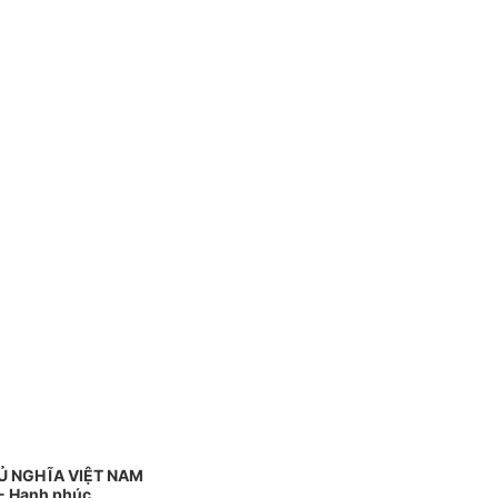
Ủ NGHĨA VIỆT NAM
 - Hạnh phúc