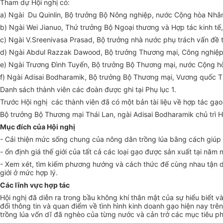
Tham dự Hội nghị có:
a) Ngài Du Quinlin, Bộ trưởng Bộ Nông nghiệp, nước Cộng hòa Nhâ
b) Ngài Wei Jianuo, Thứ trưởng Bộ Ngoại thương và Hợp tác kinh t
c) Ngài V.Sreenivasa Prasad, Bộ trưởng nhà nước phụ trách vấn đề
d) Ngài Abdul Razzak Dawood, Bộ trưởng Thương mại, Công nghiệp 
e) Ngài Trương Đình Tuyển, Bộ trưởng Bộ Thương mại, nước Cộng hò
f) Ngài Adisai Bodharamik, Bộ trưởng Bộ Thương mại, Vương quốc T
Danh sách thành viên các đoàn được ghi tại Phụ lục 1.
Trước Hội nghị các thành viên đã có một bản tài liệu về hợp tác gạo 
Bộ trưởng Bộ Thương mại Thái Lan, ngài Adisai Bodharamik chủ trì H
Mục đích của Hội nghị
- Cải thiện mức sống chung của nông dân trồng lúa bằng cách giúp
- ổn định giá thế giới của tất cả các loại gạo được sản xuất tại nă
- Xem xét, tìm kiếm phương hướng và cách thức để cùng nhau tận dụ
giới ở mức hợp lý.
Các lĩnh vực hợp tác
Hội nghị đã diễn ra trong bầu không khí thân mật của sự hiểu biết v
đổi thông tin và quan điểm về tình hình kinh doanh gạo hiện nay trê
trồng lúa vốn dĩ đã nghèo của từng nước và cản trở các mục tiêu phá