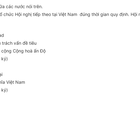
ữa các nước nói trên.
tổ chức Hội nghị tiếp theo tại Việt Nam đúng thời gian quy định. Hội
ad
trách vấn đề tiêu
g cộng Cộng hoà ấn Độ
 ký)
ại
hĩa Việt Nam
 ký)