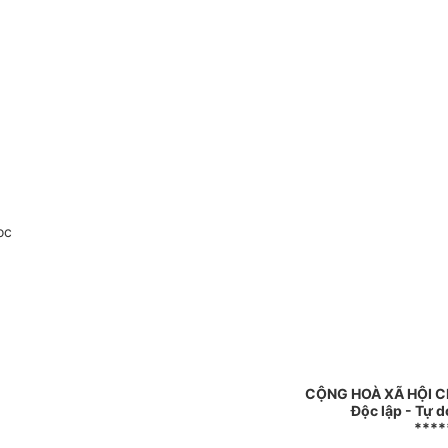
oc
CỘNG HOÀ XÃ HỘI C
Độc lập - Tự 
****