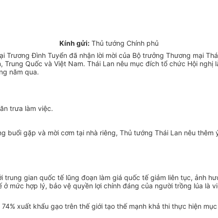
Kính gửi:
Thủ tướng Chính phủ
 Trương Đình Tuyển đã nhận lời mời của Bộ trưởng Thương mại Thái
an, Trung Quốc và Việt Nam. Thái Lan nêu mục đích tổ chức Hội ngh
ững năm qua.
ăn trưa làm việc.
ng buổi gặp và mời cơm tại nhà riêng, Thủ tướng Thái Lan nêu thêm ý
giới trung gian quốc tế lũng đoạn làm giá quốc tế giảm liên tục, ản
ế ở mức hợp lý, bảo vệ quyền lợi chính đáng của người trồng lúa là v
4% xuất khẩu gạo trên thế giới tạo thế mạnh khả thi thực hiện mục 