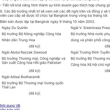
- Tiến tới khả năng hình thành sự kinh doanh gạo thích hợp chung gi
9. Các Bộ trưởng nhất trí sẽ xem xét các đề nghị trên và đồng ý sẽ 
viên cao cấp sẽ được tổ chức tại Bangkok trong vòng ba tháng tới.
Biên bản được lập tại Bangkok ngày 9 tháng 10 năm 2002.
Ngày Du Quinlin
Ngài V. Sreenivasa Pras
Bộ trưởng Bộ Nông nghiệp Cộng hòa
Bộ trưởng Nhà nước phụ 
Nhân dân Trung Hoa
dùng và phân phối côn
(đã ký)
(đã
Ngài Abdul Razzak Dawood
Ngài Trương Đình Tuyển
Bộ trưởng Thương mại, Công nghiệp và
Bộ trưởng Bộ Thương m
Sản xuất Cộng hòa Hồi giáo Pakistan
Cộng hòa Xã hội chủ ng
(đã ký)
(đã
Ngài Adisai Bodharamik
Bộ trưởng Bộ Thương mại Vương quốc
Thái Lan
(đã ký)
Nội dung VB
Văn bản gốc