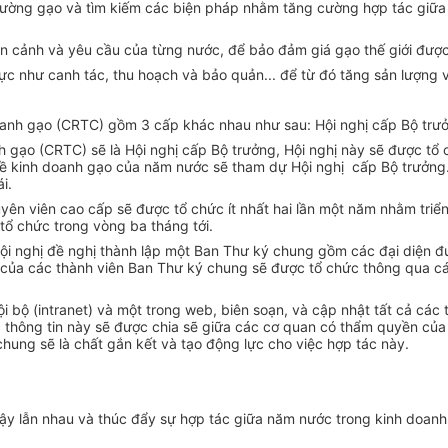
thị trường gạo và tìm kiếm các biện pháp nhằm tăng cường hợp tác g
 hoàn cảnh và yêu cầu của từng nước, để bảo đảm giá gạo thế giới đư
h vực như canh tác, thu hoạch và bảo quản... để từ đó tăng sản lượn
doanh gạo (CRTC) gồm 3 cấp khác nhau như sau: Hội nghị cấp Bộ tr
gạo (CRTC) sẽ là Hội nghị cấp Bộ trưởng, Hội nghị này sẽ được tổ 
về kinh doanh gạo của năm nước sẽ tham dự Hội nghị cấp Bộ trưởng.
i.
n viên cao cấp sẽ được tổ chức ít nhất hai lần một năm nhằm triển kh
 tổ chức trong vòng ba tháng tới.
 Hội nghị đề nghị thành lập một Ban Thư ký chung gồm các đại diện 
của các thành viên Ban Thư ký chung sẽ được tổ chức thông qua các 
i bộ (intranet) và một trong web, biên soạn, và cập nhật tất cả các
ác thông tin này sẽ được chia sẽ giữa các cơ quan có thẩm quyền c
hung sẽ là chất gắn kết và tạo động lực cho việc hợp tác này.
ậy lẫn nhau và thúc đẩy sự hợp tác giữa năm nước trong kinh doanh 