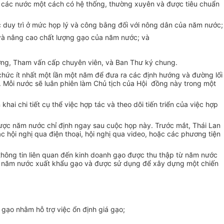
iữa các nước một cách có hệ thống, thường xuyên và được tiêu chuẩn
ợc duy trì ở mức họp lý và công bằng đối với nông dân của năm nước;
g và nâng cao chất lượng gạo của năm nước; và
ưởng, Tham vấn cấp chuyên viên, và Ban Thư ký chung.
chức ít nhất một lần một năm để đưa ra các định hướng và đường lối
 Mỗi nước sẽ luân phiên làm Chủ tịch của Hội đồng này trong một
ai chi tiết cụ thể việc hợp tác và theo dõi tiến triển của việc hợp
được năm nước chỉ định ngay sau cuộc họp này. Trước mắt, Thái Lan
hội nghị qua điện thoại, hội nghị qua video, hoặc các phương tiện
 thông tin liên quan đến kinh doanh gạo được thu thập từ năm nước
ủa năm nước xuất khẩu gạo và được sử dụng để xây dựng một chiến
gạo nhằm hỗ trợ việc ổn định giá gạo;