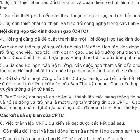
1. Sự cần thiết phải trao đổi thông tin và quan điểm về tình hình 
hóa;
2. Sự cần thiết phát triển các thỏa thuận cùng có lợi, có tính đến
3. Sự cần thiết phải cải thiện và trao đổi công nghệ trong các lĩn
Hội đồng Hợp tác Kinh doanh gạo (CRTC)
4. Hội nghị cũng đã đề xuất thành lập một Hội đồng Hợp tác kinh 
Cơ quan có thẩm quyền quyết định của Hội đồng Hợp tác kinh doanh 
rõ ràng cho việc hợp tác kinh doanh gạo. Các Bộ trưởng phụ trách 
năm. Chức Chủ tịch sẽ được quay vòng theo trật tự của bảng chữ cá
5. Giữa các Hội nghị cấp Bộ trưởng, các cuộc họp tham vấn cấp chuyê
tác này. Hôi nghị nhất trí là cuộc họp tham vấn lần thứ nhất sẽ được
6. Để bảo đảm hoạt động của CRTC được liên tục và tiến triển tốt,
sẽ đóng vai trò điều phối viên của Ban Thư ký chung. Các cuộc họp 
truyền thông điện tử khác.
7. Ban Thư ký chung sẽ có nhiệm vụ thành lập một mạng thông tin nộ
và nó sẽ đóng vai trò như là một trung tâm thông tin của CRTC. C
lược chung nhằm đạt được các mục tiêu đã nêu ở trên. Ban Thư ký c
Các kết quả dự kiến của CRTC
8. Việc thành lập CRTC dự kiến sẽ đạt được các kết quả sau:
- Có nhiều đối thoại và hoạt động hơn nữa nhằm tăng cường sự tin c
- Duy trì giá ở các mức hợp lý để bảo vệ lợi ích của nông dân;