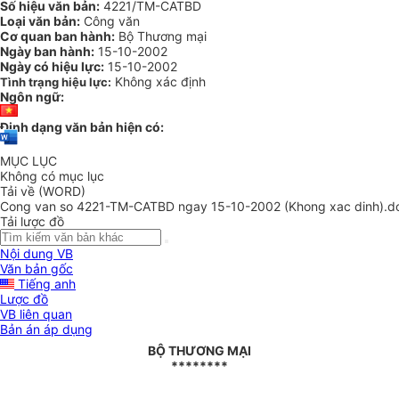
Số hiệu văn bản:
4221/TM-CATBD
Loại văn bản:
Công văn
Cơ quan ban hành:
Bộ Thương mại
Ngày ban hành:
15-10-2002
Ngày có hiệu lực:
15-10-2002
Không xác định
Tình trạng hiệu lực:
Ngôn ngữ:
Định dạng văn bản hiện có:
MỤC LỤC
Không có mục lục
Tải về (WORD)
Cong van so 4221-TM-CATBD ngay 15-10-2002 (Khong xac dinh).d
Tải lược đồ
Nội dung VB
Văn bản gốc
Tiếng anh
Lược đồ
VB liên quan
Bản án áp dụng
BỘ THƯƠNG MẠI
********