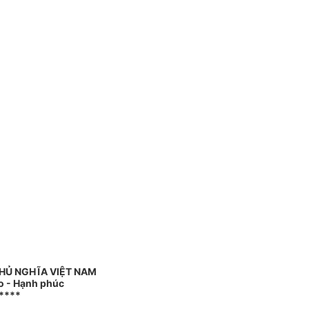
HỦ NGHĨA VIỆT NAM
do - Hạnh phúc
****