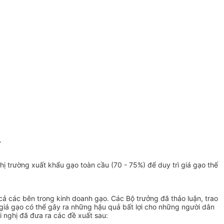
.
 trường xuất khẩu gạo toàn cầu (70 - 75%) để duy trì giá gạo thế
t cả các bên trong kinh doanh gạo. Các Bộ trưởng đã thảo luận, trao
a giá gạo có thể gây ra những hậu quả bất lợi cho những người dân
i nghị đã đưa ra các đề xuất sau: