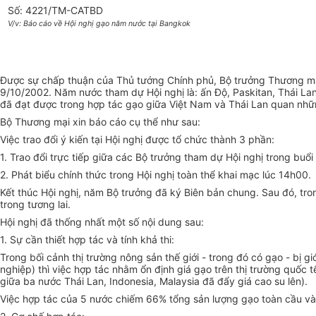
Số: 4221/TM-CATBD
V/v: Báo cáo về Hội nghị gạo năm nước tại Bangkok
Được sự chấp thuận của Thủ tướng Chính phủ, Bộ trưởng Thương mại
9/10/2002. Năm nước tham dự Hội nghị là: ấn Độ, Paskitan, Thái L
đã đạt được trong hợp tác gạo giữa Việt Nam và Thái Lan quan nh
Bộ Thương mại xin báo cáo cụ thể như sau:
Việc trao đổi ý kiến tại Hội nghị được tổ chức thành 3 phần:
1. Trao đổi trực tiếp giữa các Bộ trưởng tham dự Hội nghị trong buổi 
2. Phát biểu chính thức trong Hội nghị toàn thể khai mạc lúc 14h00.
Kết thúc Hội nghị, năm Bộ trưởng đã ký Biên bản chung. Sau đó, tro
trong tương lai.
Hội nghị đã thống nhất một số nội dung sau:
1. Sự cần thiết hợp tác và tính khả thi:
Trong bối cảnh thị trường nông sản thế giới - trong đó có gạo - bị 
nghiệp) thì việc hợp tác nhằm ổn định giá gạo trên thị trường quốc t
giữa ba nước Thái Lan, Indonesia, Malaysia đã đẩy giá cao su lên).
Việc hợp tác của 5 nước chiếm 66% tổng sản lượng gạo toàn cầu và 7