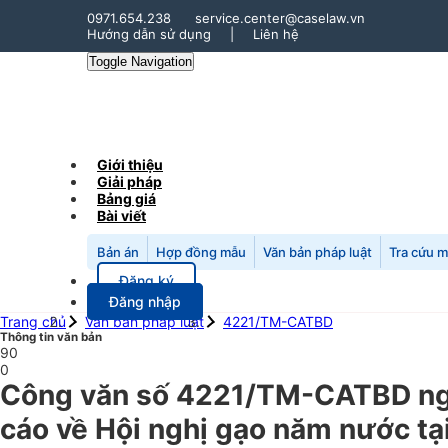
0971.654.238
service.center@caselaw.vn
Hướng dẫn sử dụng
|
Liên hệ
Toggle Navigation
Giới thiệu
Giải pháp
Bảng giá
Bài viết
Bản án
Hợp đồng mẫu
Văn bản pháp luật
Tra cứu 
Đăng ký
Đăng nhập
Trang chủ
Văn bản pháp luật
4221/TM-CATBD
Thông tin văn bản
90
0
Công văn số 4221/TM-CATBD ngà
cáo về Hội nghị gạo năm nước tạ