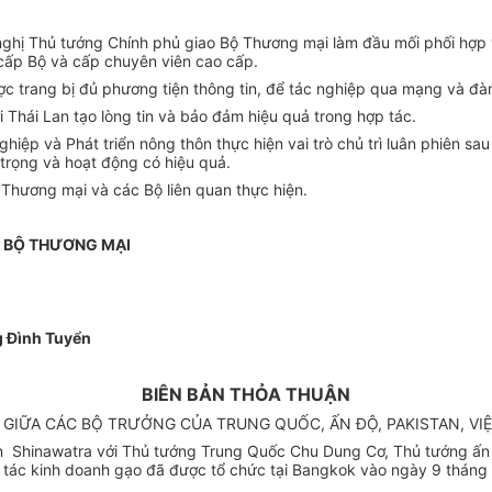
 nghị Thủ tướng Chính phủ giao Bộ Thương mại làm đầu mối phối hợp 
 cấp Bộ và cấp chuyên viên cao cấp.
ợc trang bị đủ phương tiện thông tin, để tác nghiệp qua mạng và đà
Thái Lan tạo lòng tin và bảo đảm hiệu quả trong hợp tác.
iệp và Phát triển nông thôn thực hiện vai trò chủ trì luân phiên sa
 trọng và hoạt động có hiệu quả.
 Thương mại và các Bộ liên quan thực hiện.
 BỘ THƯƠNG MẠI
 Đình Tuyển
BIÊN BẢN THỎA THUẬN
GIỮA CÁC BỘ TRƯỞNG CỦA TRUNG QUỐC, ẤN ĐỘ, PAKISTAN, VIỆ
n Shinawatra với Thủ tướng Trung Quốc Chu Dung Cơ, Thủ tướng ấn Đ
 tác kinh doanh gạo đã được tổ chức tại Bangkok vào ngày 9 tháng