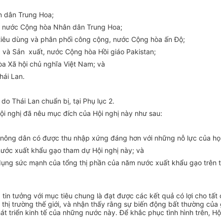
n dân Trung Hoa;
ế, nước Cộng hòa Nhân dân Trung Hoa;
 tiêu dùng và phân phối công cộng, nước Cộng hòa ấn Độ;
và Sản xuất, nước Cộng hòa Hồi giáo Pakistan;
a Xã hội chủ nghĩa Việt Nam; và
hái Lan.
do Thái Lan chuẩn bị, tại Phụ lục 2.
ội nghị đã nêu mục đích của Hội nghị này như sau:
 nông dân có được thu nhập xứng đáng hơn với những nỗ lực của họ
m nước xuất khẩu gạo tham dự Hội nghị này; và
ng sức mạnh của tổng thị phần của năm nước xuất khẩu gạo trên thị
à tin tưởng với mục tiêu chung là đạt được các kết quả có lợi cho tấ
n thị trường thế giới, và nhận thấy rằng sự biến động bất thường củ
t triển kinh tế của những nước này. Để khắc phục tình hình trên, Hộ