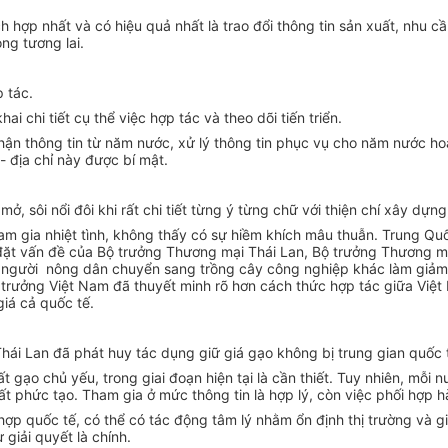
ch hợp nhất và có hiệu quả nhất là trao đổi thông tin sản xuất, nhu c
ng tương lai.
 tác.
i chi tiết cụ thể việc hợp tác và theo dõi tiến triển.
ận thông tin từ năm nước, xử lý thông tin phục vụ cho năm nước hoạ
 địa chỉ này được bí mật.
ở, sôi nổi đôi khi rất chi tiết từng ý từng chữ với thiện chí xây dự
m gia nhiệt tình, không thấy có sự hiềm khích mâu thuẫn. Trung Q
 đặt vấn đề của Bộ trưởng Thương mại Thái Lan, Bộ trưởng Thương mạ
hấp người nông dân chuyển sang trồng cây công nghiệp khác làm giả
 trưởng Việt Nam đã thuyết minh rõ hơn cách thức hợp tác giữa Việt 
giá cả quốc tế.
Thái Lan đã phát huy tác dụng giữ giá gạo không bị trung gian quốc 
gạo chủ yếu, trong giai đoạn hiện tại là cần thiết. Tuy nhiên, mỗi nư
ất phức tạo. Tham gia ở mức thông tin là hợp lý, còn việc phối hợp 
ợp quốc tế, có thể có tác động tâm lý nhằm ổn định thị trường và giá
giải quyết là chính.