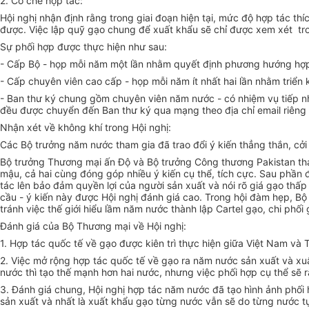
2. Cơ chế hợp tác:
Hội nghị nhận định rằng trong giai đoạn hiện tại, mức độ hợp tác thí
được. Việc lập quỹ gạo chung để xuất khẩu sẽ chỉ được xem xét tro
Sự phối hợp được thực hiện như sau:
- Cấp Bộ - họp mỗi năm một lần nhằm quyết định phương hướng hợp
- Cấp chuyên viên cao cấp - họp mỗi năm ít nhất hai lần nhằm triển kha
- Ban thư ký chung gồm chuyên viên năm nước - có nhiệm vụ tiếp nh
đều được chuyển đến Ban thư ký qua mạng theo địa chỉ email riêng -
Nhận xét về không khí trong Hội nghị:
Các Bộ trưởng năm nước tham gia đã trao đổi ý kiến thẳng thắn, cởi m
Bộ trưởng Thương mại ấn Độ và Bộ trưởng Công thương Pakistan tha
mậu, cả hai cùng đóng góp nhiều ý kiến cụ thể, tích cực. Sau phần
tác lên bảo đảm quyền lợi của người sản xuất và nói rõ giá gạo t
cầu - ý kiến này được Hội nghị đánh giá cao. Trong hội đàm hẹp, Bộ
tránh việc thế giới hiểu lầm năm nước thành lập Cartel gạo, chi phối 
Đánh giá của Bộ Thương mại về Hội nghị:
1. Hợp tác quốc tế về gạo được kiên trì thực hiện giữa Việt Nam và 
2. Việc mở rộng hợp tác quốc tế về gạo ra năm nước sản xuất và xuất 
nước thì tạo thế mạnh hơn hai nước, nhưng việc phối hợp cụ thể sẽ r
3. Đánh giá chung, Hội nghị hợp tác năm nước đã tạo hình ảnh phối h
sản xuất và nhất là xuất khẩu gạo từng nước vẫn sẽ do từng nước tự 