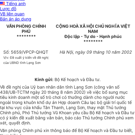
Tiếng anh
Lược đồ
VB liên quan
Bản án áp dụng
VĂN PHÒNG CHÍNH
CỘNG HOÀ XÃ HỘI CHỦ NGHĨA VIỆT
PHỦ
NAM
********
Độc lập - Tự do - Hạnh phúc
********
Số: 5659/VPCP-QHQT
Hà Nội, ngày 09 tháng 10 năm 2002
V/v: Đề xuất ý kiến về đề nghị
của UBND tỉnh Lạng Sơn
Kính gửi:
Bộ Kế hoạch và Đầu tư.
Về đề nghị của Uỷ ban nhân dân tỉnh Lạng Sơn (công văn số
438/UB-TCTM ngày 20 tháng 8 năm 2002) về việc bổ sung mục
tiêu kinh doanh một số trò chơi có thưởng dành cho người nước
ngoài trong khuôn khổ dự án Hợp doanh Câu lạc bộ giải trí quốc tế
tại khu vực cửa khẩu Tân Thanh, Lạng Sơn, thay mặt Thủ tướng
Chính phủ, Phó Thủ tướng Vũ Khoan yêu cầu Bộ Kế hoạch và Đầu tư
có ý kiến đề xuất bằng văn bản, báo cáo Thủ tướng Chính phủ xem
xét, quyết định.
Văn phòng Chính phủ xin thông báo để Bộ Kế hoạch và Đầu tư biết,