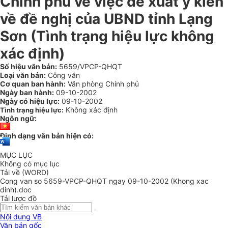
Chính phủ về việc đề xuất ý kiến
về đề nghị của UBND tỉnh Lạng
Sơn (Tình trạng hiệu lực không
xác định)
Số hiệu văn bản:
5659/VPCP-QHQT
Loại văn bản:
Công văn
Cơ quan ban hành:
Văn phòng Chính phủ
Ngày ban hành:
09-10-2002
Ngày có hiệu lực:
09-10-2002
Không xác định
Tình trạng hiệu lực:
Ngôn ngữ:
Định dạng văn bản hiện có:
MỤC LỤC
Không có mục lục
Tải về (WORD)
Cong van so 5659-VPCP-QHQT ngay 09-10-2002 (Khong xac
dinh).doc
Tải lược đồ
Nội dung VB
Văn bản gốc