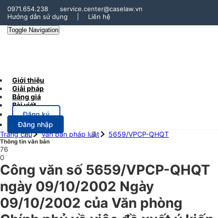
0971.654.238
service.center@caselaw.vn
Hướng dẫn sử dụng
|
Liên hệ
Toggle Navigation
Giới thiệu
Giải pháp
Bảng giá
Bài viết
Đăng ký
Đăng nhập
Trang chủ
Văn bản pháp luật
5659/VPCP-QHQT
Thông tin văn bản
76
0
Công văn số 5659/VPCP-QHQT
ngày 09/10/2002 Ngày
09/10/2002 của Văn phòng