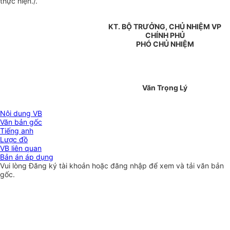
thực hiện./.
KT. BỘ TRƯỞNG, CHỦ NHIỆM VP
CHÍNH PHỦ
PHÓ CHỦ NHIỆM
Văn Trọng Lý
Nội dung VB
Văn bản gốc
Tiếng anh
Lược đồ
VB liên quan
Bản án áp dụng
Vui lòng
Đăng ký
tài khoản hoặc
đăng nhập
để xem và tải văn bản
gốc.