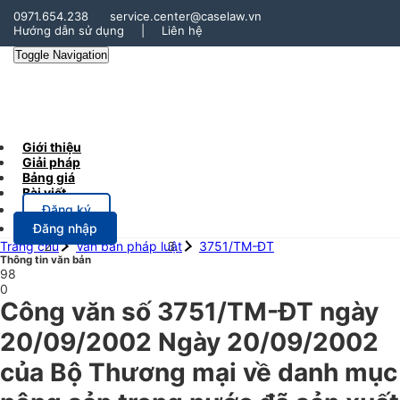
0971.654.238
service.center@caselaw.vn
Hướng dẫn sử dụng
|
Liên hệ
Toggle Navigation
Giới thiệu
Giải pháp
Bảng giá
Bài viết
Đăng ký
Đăng nhập
Trang chủ
Văn bản pháp luật
3751/TM-ĐT
Thông tin văn bản
98
0
Công văn số 3751/TM-ĐT ngày
20/09/2002 Ngày 20/09/2002
của Bộ Thương mại về danh mục