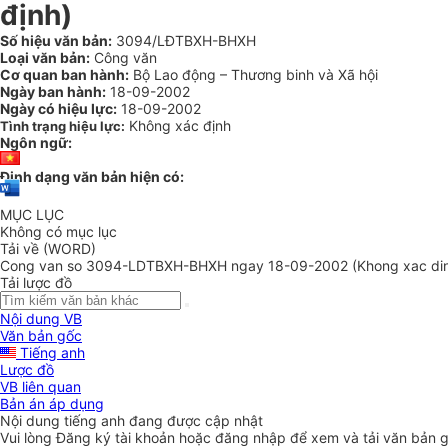
định)
Số hiệu văn bản:
3094/LĐTBXH-BHXH
Loại văn bản:
Công văn
Cơ quan ban hành:
Bộ Lao động – Thương binh và Xã hội
Ngày ban hành:
18-09-2002
Ngày có hiệu lực:
18-09-2002
Không xác định
Tình trạng hiệu lực:
Ngôn ngữ:
Định dạng văn bản hiện có:
MỤC LỤC
Không có mục lục
Tải về (WORD)
Cong van so 3094-LDTBXH-BHXH ngay 18-09-2002 (Khong xac din
Tải lược đồ
Nội dung VB
Văn bản gốc
Tiếng anh
Lược đồ
VB liên quan
Bản án áp dụng
Nội dung tiếng anh đang được cập nhật
Vui lòng
Đăng ký
tài khoản hoặc
đăng nhập
để xem và tải văn bản 