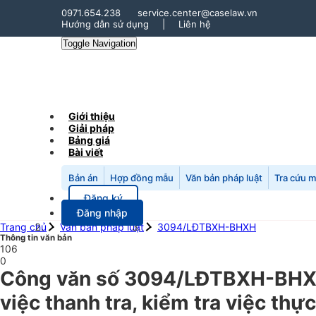
0971.654.238
service.center@caselaw.vn
Hướng dẫn sử dụng
|
Liên hệ
Toggle Navigation
Giới thiệu
Giải pháp
Bảng giá
Bài viết
Bản án
Hợp đồng mẫu
Văn bản pháp luật
Tra cứu 
Đăng ký
Đăng nhập
Trang chủ
Văn bản pháp luật
3094/LĐTBXH-BHXH
Thông tin văn bản
106
0
Công văn số 3094/LĐTBXH-BHXH 
việc thanh tra, kiểm tra việc thự