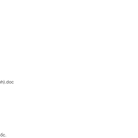
h).doc
gốc.