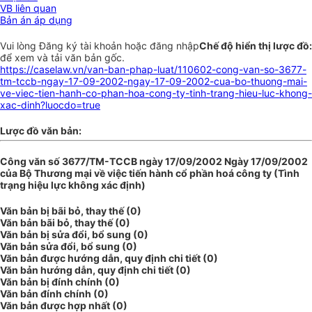
VB liên quan
Bản án áp dụng
Vui lòng
Đăng ký
tài khoản hoặc
đăng nhập
Chế độ hiển thị lược đồ:
để xem và tải văn bản gốc.
https://caselaw.vn/van-ban-phap-luat/110602-cong-van-so-3677-
tm-tccb-ngay-17-09-2002-ngay-17-09-2002-cua-bo-thuong-mai-
ve-viec-tien-hanh-co-phan-hoa-cong-ty-tinh-trang-hieu-luc-khong-
xac-dinh?luocdo=true
Lược đồ văn bản:
Công văn số 3677/TM-TCCB ngày 17/09/2002 Ngày 17/09/2002
của Bộ Thương mại về việc tiến hành cổ phần hoá công ty (Tình
trạng hiệu lực không xác định)
Văn bản bị bãi bỏ, thay thế (0)
Văn bản bãi bỏ, thay thế (0)
Văn bản bị sửa đổi, bổ sung (0)
Văn bản sửa đổi, bổ sung (0)
Văn bản được hướng dẫn, quy định chi tiết (0)
Văn bản hướng dẫn, quy định chi tiết (0)
Văn bản bị đính chính (0)
Văn bản đính chính (0)
Văn bản được hợp nhất (0)