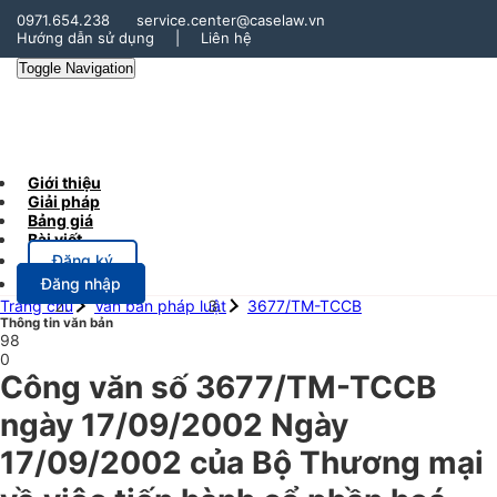
0971.654.238
service.center@caselaw.vn
Hướng dẫn sử dụng
|
Liên hệ
Toggle Navigation
Giới thiệu
Giải pháp
Bảng giá
Bài viết
Đăng ký
Đăng nhập
Trang chủ
Văn bản pháp luật
3677/TM-TCCB
Thông tin văn bản
98
0
Công văn số 3677/TM-TCCB
ngày 17/09/2002 Ngày
17/09/2002 của Bộ Thương mại