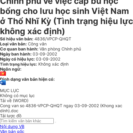
Chính phủ về việc cấp bù học
bổng cho lưu học sinh Việt Nam
ở Thổ Nhĩ Kỳ (Tình trạng hiệu lực
không xác định)
Số hiệu văn bản:
4836/VPCP-QHQT
Loại văn bản:
Công văn
Cơ quan ban hành:
Văn phòng Chính phủ
Ngày ban hành:
03-09-2002
Ngày có hiệu lực:
03-09-2002
Không xác định
Tình trạng hiệu lực:
Ngôn ngữ:
Định dạng văn bản hiện có:
MỤC LỤC
Không có mục lục
Tải về (WORD)
Cong van so 4836-VPCP-QHQT ngay 03-09-2002 (Khong xac
dinh).doc
Tải lược đồ
Nội dung VB
Văn bản gốc