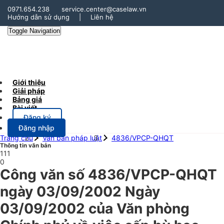
0971.654.238
service.center@caselaw.vn
Hướng dẫn sử dụng
|
Liên hệ
Toggle Navigation
Giới thiệu
Giải pháp
Bảng giá
Bài viết
Đăng ký
Đăng nhập
Trang chủ
Văn bản pháp luật
4836/VPCP-QHQT
Thông tin văn bản
111
0
Công văn số 4836/VPCP-QHQT
ngày 03/09/2002 Ngày
03/09/2002 của Văn phòng