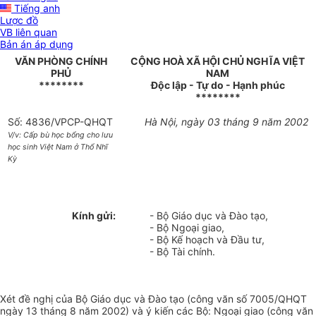
Tiếng anh
Lược đồ
VB liên quan
Bản án áp dụng
VĂN PHÒNG CHÍNH
CỘNG HOÀ XÃ HỘI CHỦ NGHĨA VIỆT
PHỦ
NAM
********
Độc lập - Tự do - Hạnh phúc
********
Số: 4836/VPCP-QHQT
Hà Nội, ngày 03 tháng 9 năm 2002
V/v: Cấp bù học bổng cho lưu
học sinh Việt Nam ở Thổ Nhĩ
Kỳ
Kính gửi:
- Bộ Giáo dục và Đào tạo,
- Bộ Ngoại giao,
- Bộ Kế hoạch và Đầu tư,
- Bộ Tài chính.
Xét đề nghị của Bộ Giáo dục và Đào tạo (công văn số 7005/QHQT
ngày 13 tháng 8 năm 2002) và ý kiến các Bộ: Ngoại giao (công văn