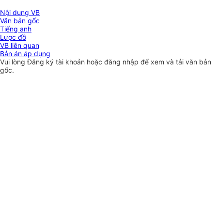
Nội dung VB
Văn bản gốc
Tiếng anh
Lược đồ
VB liên quan
Bản án áp dụng
Vui lòng
Đăng ký
tài khoản hoặc
đăng nhập
để xem và tải văn bản
gốc.