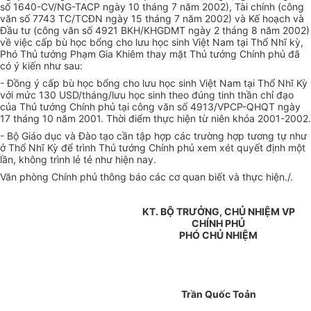
số 1640-CV/NG-TACP ngày 10 tháng 7 năm 2002), Tài chính (công
văn số 7743 TC/TCĐN ngày 15 tháng 7 năm 2002) và Kế hoạch và
Đầu tư (công văn số 4921 BKH/KHGDMT ngày 2 tháng 8 năm 2002)
về việc cấp bù học bổng cho lưu học sinh Việt Nam tại Thổ Nhĩ kỳ,
Phó Thủ tướng Phạm Gia Khiêm thay mặt Thủ tướng Chính phủ đã
có ý kiến như sau:
- Đồng ý cấp bù học bổng cho lưu học sinh Việt Nam tại Thổ Nhĩ Kỳ
với mức 130 USD/tháng/lưu học sinh theo đúng tinh thần chỉ đạo
của Thủ tướng Chính phủ tại công văn số 4913/VPCP-QHQT ngày
17 tháng 10 năm 2001. Thời điểm thực hiện từ niên khóa 2001-2002.
- Bộ Giáo dục và Đào tạo cần tập hợp các trường hợp tương tự như
ở Thổ Nhĩ Kỳ để trình Thủ tướng Chính phủ xem xét quyết định một
lần, không trình lẻ tẻ như hiện nay.
Văn phòng Chính phủ thông báo các cơ quan biết và thực hiện./.
KT. BỘ TRƯỞNG, CHỦ NHIỆM VP
CHÍNH PHỦ
PHÓ CHỦ NHIỆM
Trần Quốc Toản