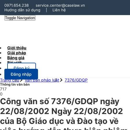
0971.654.238
service.center@caselaw.vn
Hướng dẫn sử dụng
|
Liên hệ
Toggle Navigation
Giới thiệu
Giải pháp
Bảng giá
Bài viết
Đăng ký
Đăng nhập
Trang chủ
Văn bản pháp luật
7376/GDQP
Thông tin văn bản
717
0
Công văn số 7376/GDQP ngày
22/08/2002 Ngày 22/08/2002
của Bộ Giáo dục và Đào tạo về