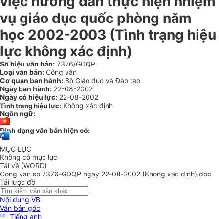
việc hướng dẫn thực hiện nhiệm
vụ giáo dục quốc phòng năm
học 2002-2003 (Tình trạng hiệu
lực không xác định)
Số hiệu văn bản:
7376/GDQP
Loại văn bản:
Công văn
Cơ quan ban hành:
Bộ Giáo dục và Đào tạo
Ngày ban hành:
22-08-2002
Ngày có hiệu lực:
22-08-2002
Không xác định
Tình trạng hiệu lực:
Ngôn ngữ:
Định dạng văn bản hiện có:
MỤC LỤC
Không có mục lục
Tải về (WORD)
Cong van so 7376-GDQP ngay 22-08-2002 (Khong xac dinh).doc
Tải lược đồ
Nội dung VB
Văn bản gốc
Tiếng anh