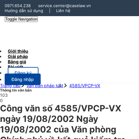
0971.654.238
service.center@caselaw.vn
Hướng dẫn sử dụng
|
Liên hệ
Toggle Navigation
Giới thiệu
Giải pháp
Bảng giá
Bài viết
Đăng ký
Đăng nhập
Trang chủ
Văn bản pháp luật
4585/VPCP-VX
Thông tin văn bản
103
0
Công văn số 4585/VPCP-VX
ngày 19/08/2002 Ngày
19/08/2002 của Văn phòng