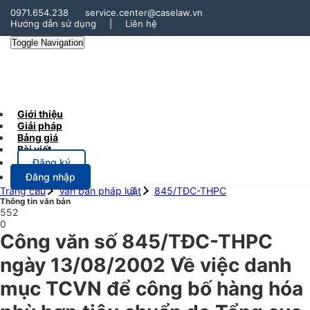
0971.654.238
service.center@caselaw.vn
Hướng dẫn sử dụng
|
Liên hệ
Toggle Navigation
Giới thiệu
Giải pháp
Bảng giá
Bài viết
Đăng ký
Đăng nhập
Trang chủ
Văn bản pháp luật
845/TĐC-THPC
Thông tin văn bản
552
0
Công văn số 845/TĐC-THPC
ngày 13/08/2002 Về việc danh
mục TCVN để công bố hàng hóa