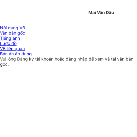
Mai Văn Dâu
Nội dung VB
Văn bản gốc
Tiếng anh
Lược đồ
VB liên quan
Bản án áp dụng
Vui lòng
Đăng ký
tài khoản hoặc
đăng nhập
để xem và tải văn bản
gốc.