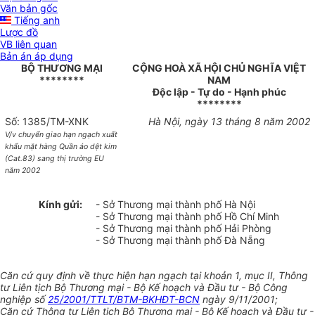
Văn bản gốc
Tiếng anh
Lược đồ
VB liên quan
Bản án áp dụng
BỘ THƯƠNG MẠI
CỘNG HOÀ XÃ HỘI CHỦ NGHĨA VIỆT
********
NAM
Độc lập - Tự do - Hạnh phúc
********
Số: 1385/TM-XNK
Hà Nội, ngày 13 tháng 8 năm 2002
V/v chuyển giao hạn ngạch xuất
khẩu mặt hàng Quần áo dệt kim
(Cat.83) sang thị trường EU
năm 2002
Kính gửi:
- Sở Thương mại thành phố Hà Nội
- Sở Thương mại thành phố Hồ Chí Minh
- Sở Thương mại thành phố Hải Phòng
- Sở Thương mại thành phố Đà Nẵng
Căn cứ quy định về thực hiện hạn ngạch tại khoản 1, mục II, Thông
tư Liên tịch Bộ Thương mại - Bộ Kế hoạch và Đầu tư - Bộ Công
nghiệp số
25/2001/TTLT/BTM-BKHĐT-BCN
ngày 9/11/2001;
Căn cứ Thông tư Liên tịch Bộ Thương mại - Bộ Kế hoạch và Đầu tư -