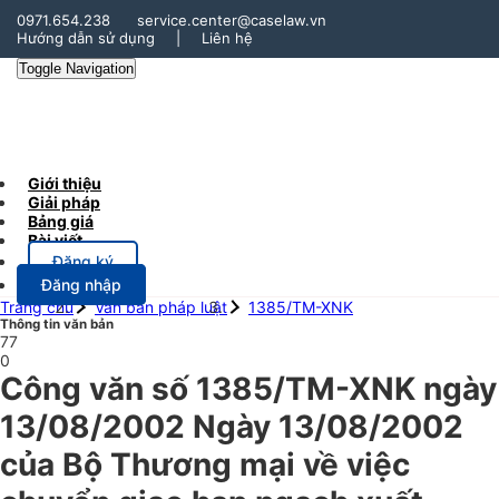
0971.654.238
service.center@caselaw.vn
Hướng dẫn sử dụng
|
Liên hệ
Toggle Navigation
Giới thiệu
Giải pháp
Bảng giá
Bài viết
Đăng ký
Đăng nhập
Trang chủ
Văn bản pháp luật
1385/TM-XNK
Thông tin văn bản
77
0
Công văn số 1385/TM-XNK ngày
13/08/2002 Ngày 13/08/2002
của Bộ Thương mại về việc