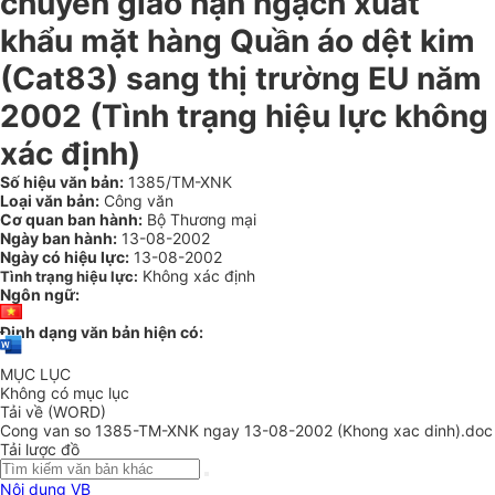
chuyển giao hạn ngạch xuất
khẩu mặt hàng Quần áo dệt kim
(Cat83) sang thị trường EU năm
2002 (Tình trạng hiệu lực không
xác định)
Số hiệu văn bản:
1385/TM-XNK
Loại văn bản:
Công văn
Cơ quan ban hành:
Bộ Thương mại
Ngày ban hành:
13-08-2002
Ngày có hiệu lực:
13-08-2002
Không xác định
Tình trạng hiệu lực:
Ngôn ngữ:
Định dạng văn bản hiện có:
MỤC LỤC
Không có mục lục
Tải về (WORD)
Cong van so 1385-TM-XNK ngay 13-08-2002 (Khong xac dinh).doc
Tải lược đồ
Nội dung VB