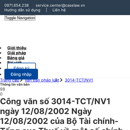
0971.654.238
service.center@caselaw.vn
Hướng dẫn sử dụng
|
Liên hệ
Toggle Navigation
Giới thiệu
Giải pháp
Bảng giá
Bài viết
Đăng ký
Đăng nhập
Trang chủ
Văn bản pháp luật
3014-TCT/NV1
Thông tin văn bản
98
0
Công văn số 3014-TCT/NV1
ngày 12/08/2002 Ngày
12/08/2002 của Bộ Tài chính-