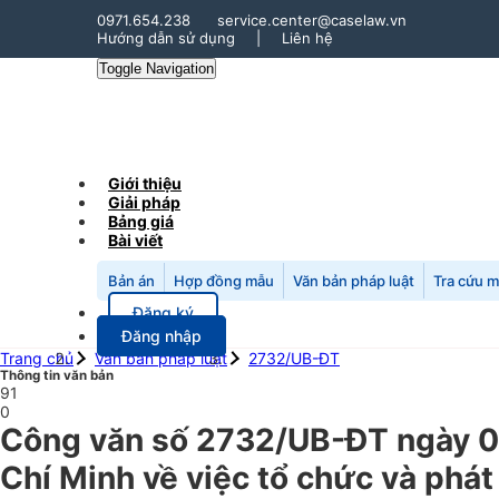
0971.654.238
service.center@caselaw.vn
Hướng dẫn sử dụng
|
Liên hệ
Toggle Navigation
Giới thiệu
Giải pháp
Bảng giá
Bài viết
Bản án
Hợp đồng mẫu
Văn bản pháp luật
Tra cứu 
Đăng ký
Đăng nhập
Trang chủ
Văn bản pháp luật
2732/UB-ĐT
Thông tin văn bản
91
0
Công văn số 2732/UB-ĐT ngày 0
Chí Minh về việc tổ chức và phá