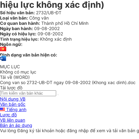
hiệu lực không xác định)
Số hiệu văn bản:
2732/UB-ĐT
Loại văn bản:
Công văn
Cơ quan ban hành:
Thành phố Hồ Chí Minh
Ngày ban hành:
09-08-2002
Ngày có hiệu lực:
09-08-2002
Không xác định
Tình trạng hiệu lực:
Ngôn ngữ:
Định dạng văn bản hiện có:
MỤC LỤC
Không có mục lục
Tải về (WORD)
Cong van so 2732-UB-DT ngay 09-08-2002 (Khong xac dinh).doc
Tải lược đồ
Nội dung VB
Văn bản gốc
Tiếng anh
Lược đồ
VB liên quan
Bản án áp dụng
Vui lòng
Đăng ký
tài khoản hoặc
đăng nhập
để xem và tải văn bản 