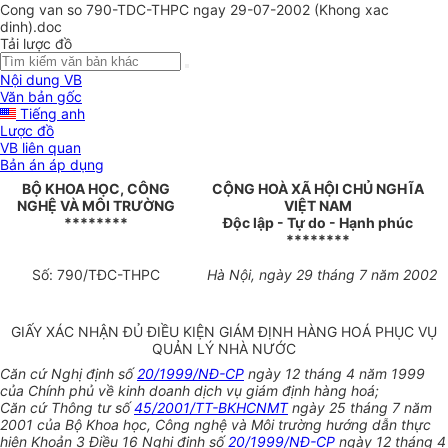
Cong van so 790-TDC-THPC ngay 29-07-2002 (Khong xac
dinh).doc
Tải lược đồ
Nội dung VB
Văn bản gốc
Tiếng anh
Lược đồ
VB liên quan
Bản án áp dụng
BỘ KHOA HỌC, CÔNG
CỘNG HOÀ XÃ HỘI CHỦ NGHĨA
NGHỆ VÀ MÔI TRƯỜNG
VIỆT NAM
********
Độc lập - Tự do - Hạnh phúc
********
Số: 790/TĐC-THPC
Hà Nội, ngày 29 tháng 7 năm 2002
GIẤY XÁC NHẬN ĐỦ ĐIỀU KIỆN GIÁM ĐỊNH HÀNG HOÁ PHỤC VỤ
QUẢN LÝ NHÀ NƯỚC
Căn cứ Nghị định số
20/1999/NĐ-CP
ngày 12 tháng 4 năm 1999
của Chính phủ về kinh doanh dịch vụ giám định hàng hoá;
Căn cứ Thông tư số
45/2001/TT-BKHCNMT
ngày 25 tháng 7 năm
2001 của Bộ Khoa học, Công nghệ và Môi trường hướng dẫn thực
hiện Khoản 3 Điều 16 Nghị định số
20/1999/NĐ-CP
ngày 12 tháng 4