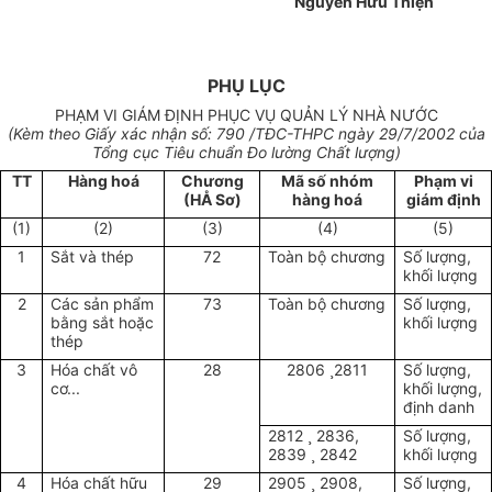
Nguyễn Hữu Thiện
PHỤ LỤC
PHẠM VI GIÁM ĐỊNH PHỤC VỤ QUẢN LÝ NHÀ NƯỚC
(Kèm theo Giấy xác nhận số: 790 /TĐC-THPC ngày 29/7/2002 của
Tổng cục Tiêu chuẩn Đo lường Chất lượng)
TT
Hàng hoá
Chương
Mã số nhóm
Phạm vi
(HÅ Sơ)
hàng hoá
giám định
(1)
(2)
(3)
(4)
(5)
1
Sắt và thép
72
Toàn bộ chương
Số lượng,
khối lượng
2
Các sản phẩm
73
Toàn bộ chương
Số lượng,
bằng sắt hoặc
khối lượng
thép
3
Hóa chất vô
28
2806 ¸2811
Số lượng,
cơ...
khối lượng,
định danh
2812 ¸ 2836,
Số lượng,
2839 ¸ 2842
khối lượng
4
Hóa chất hữu
29
2905 ¸ 2908,
Số lượng,