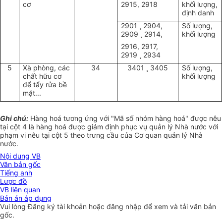
cơ
2915, 2918
khối lượng,
định danh
2901 ¸ 2904,
Số lượng,
2909 ¸ 2914,
khối lượng
2916, 2917,
2919 ¸ 2934
5
Xà phòng, các
34
3401 ¸ 3405
Số lượng,
chất hữu cơ
khối lượng
để tẩy rửa bề
mặt...
Ghi chú:
Hàng hoá tương ứng với "Mã số nhóm hàng hoá" được nêu
tại cột 4 là hàng hoá được giám định phục vụ quản lý Nhà nước với
phạm vi nêu tại cột 5 theo trưng cầu của Cơ quan quản lý Nhà
nước.
Nội dung VB
Văn bản gốc
Tiếng anh
Lược đồ
VB liên quan
Bản án áp dụng
Vui lòng
Đăng ký
tài khoản hoặc
đăng nhập
để xem và tải văn bản
gốc.