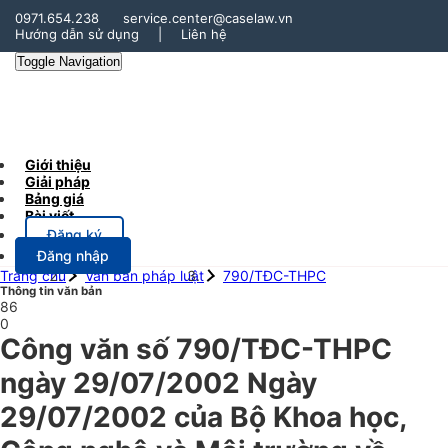
0971.654.238
service.center@caselaw.vn
Hướng dẫn sử dụng
|
Liên hệ
Toggle Navigation
Giới thiệu
Giải pháp
Bảng giá
Bài viết
Đăng ký
Đăng nhập
Trang chủ
Văn bản pháp luật
790/TĐC-THPC
Thông tin văn bản
86
0
Công văn số 790/TĐC-THPC
ngày 29/07/2002 Ngày
29/07/2002 của Bộ Khoa học,