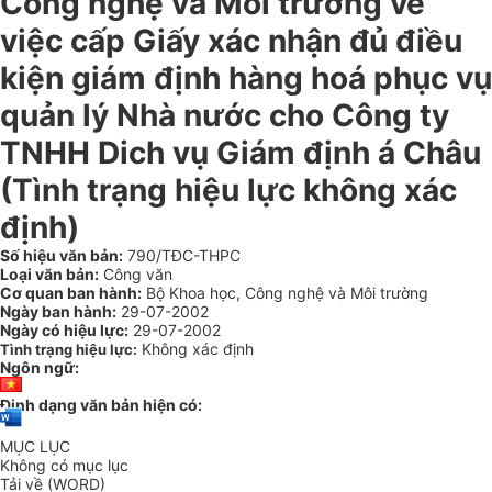
Công nghệ và Môi trường về
việc cấp Giấy xác nhận đủ điều
kiện giám định hàng hoá phục vụ
quản lý Nhà nước cho Công ty
TNHH Dich vụ Giám định á Châu
(Tình trạng hiệu lực không xác
định)
Số hiệu văn bản:
790/TĐC-THPC
Loại văn bản:
Công văn
Cơ quan ban hành:
Bộ Khoa học, Công nghệ và Môi trường
Ngày ban hành:
29-07-2002
Ngày có hiệu lực:
29-07-2002
Không xác định
Tình trạng hiệu lực:
Ngôn ngữ:
Định dạng văn bản hiện có:
MỤC LỤC
Không có mục lục
Tải về (WORD)