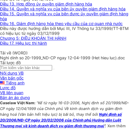
Điều 13. Hợp đồng ủy quyền giám định hàng hóa
Điều 14. Quyền và nghĩa vụ của bên ủy quyền giám định hàng hóa
Điều 15. Quyền và nghĩa vụ của bên được ủy quyền giám định hàng
hóa
Điều 16. Giám định hàng hóa theo yêu cầu của cơ quan nhà nước
Điều này được hướng dẫn bởi Mục III, IV Thông tư 33/1999/TT-BTM
có hiệu lực từ ngày 03/12/1999
Chương 5: ĐIỀU KHOẢN THI HÀNH
Điều 17. Hiệu lực thi hành
Tải về (WORD)
Nghi dinh so 20-1999_ND-CP ngay 12-04-1999 (Het hieu luc).doc
Tải lược đồ
Nội dung VB
Văn bản gốc
Tiếng anh
Lược đồ
VB liên quan
Bản án áp dụng
Caselaw Việt Nam:
“Kể từ ngày 16-03-2006, Nghị định số 20/1999/NĐ-
CP ngày 12/04/1999 của Chính phủ Về kinh doanh dịch vụ giám định
hàng hoá (Văn bản hết hiệu lực) bị bãi bỏ, thay thế bởi
Nghị định số
20/2006/NĐ-CP ngày 20/02/2006 của Chính phủ Hướng dẫn Luật
Thương mại về kinh doanh dịch vụ giám định thương mại
”.
Xem thêm