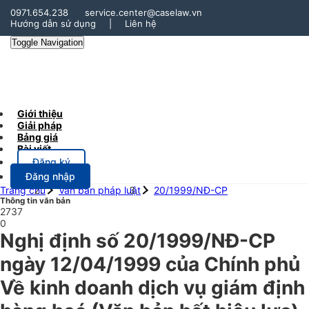
0971.654.238
service.center@caselaw.vn
Hướng dẫn sử dụng
|
Liên hệ
Toggle Navigation
Giới thiệu
Giải pháp
Bảng giá
Bài viết
Đăng ký
Đăng nhập
Trang chủ
Văn bản pháp luật
20/1999/NĐ-CP
Thông tin văn bản
2737
0
Nghị định số 20/1999/NĐ-CP
ngày 12/04/1999 của Chính phủ
Về kinh doanh dịch vụ giám định