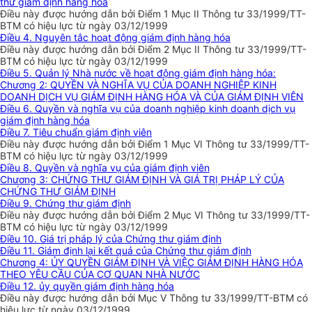
thư giám định hàng hóa
Điều này được hướng dẫn bởi Điểm 1 Mục II Thông tư 33/1999/TT-
BTM có hiệu lực từ ngày 03/12/1999
Điều 4. Nguyên tắc hoạt động giám định hàng hóa
Điều này được hướng dẫn bởi Điểm 2 Mục II Thông tư 33/1999/TT-
BTM có hiệu lực từ ngày 03/12/1999
Điều 5. Quản lý Nhà nước về hoạt động giám định hàng hóa:
Chương 2: QUYỀN VÀ NGHĨA VỤ CỦA DOANH NGHIỆP KINH
DOANH DỊCH VỤ GIÁM ĐỊNH HÀNG HÓA VÀ CỦA GIÁM ĐỊNH VIÊN
Điều 6. Quyền và nghĩa vụ của doanh nghiệp kinh doanh dịch vụ
giám định hàng hóa
Điều 7. Tiêu chuẩn giám định viên
Điều này được hướng dẫn bởi Điểm 1 Mục VI Thông tư 33/1999/TT-
BTM có hiệu lực từ ngày 03/12/1999
Điều 8. Quyền và nghĩa vụ của giám định viên
Chương 3: CHỨNG THƯ GIÁM ĐỊNH VÀ GIÁ TRỊ PHÁP LÝ CỦA
CHỨNG THƯ GIÁM ĐỊNH
Điều 9. Chứng thư giám định
Điều này được hướng dẫn bởi Điểm 2 Mục VI Thông tư 33/1999/TT-
BTM có hiệu lực từ ngày 03/12/1999
Điều 10. Giá trị pháp lý của Chứng thư giám định
Điều 11. Giám định lại kết quả của Chứng thư giám định
Chương 4: ỦY QUYỀN GIÁM ĐỊNH VÀ VIỆC GIÁM ĐỊNH HÀNG HÓA
THEO YÊU CẦU CỦA CƠ QUAN NHÀ NƯỚC
Điều 12. ủy quyền giám định hàng hóa
Điều này được hướng dẫn bởi Mục V Thông tư 33/1999/TT-BTM có
hiệu lực từ ngày 03/12/1999