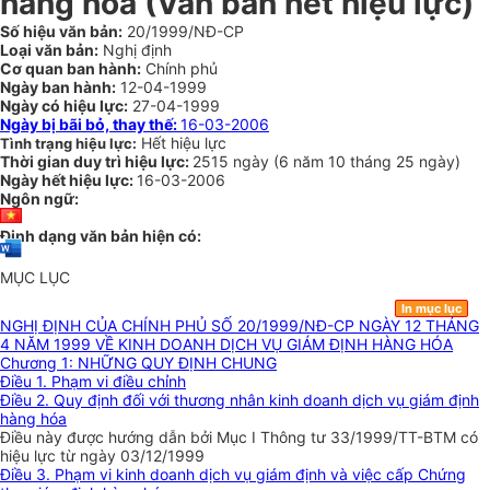
hàng hoá (Văn bản hết hiệu lực)
Số hiệu văn bản:
20/1999/NĐ-CP
Loại văn bản:
Nghị định
Cơ quan ban hành:
Chính phủ
Ngày ban hành:
12-04-1999
Ngày có hiệu lực:
27-04-1999
Ngày bị bãi bỏ, thay thế:
16-03-2006
Hết hiệu lực
Tình trạng hiệu lực:
Thời gian duy trì hiệu lực:
2515 ngày
(
6 năm
10 tháng
25 ngày
)
Ngày hết hiệu lực:
16-03-2006
Ngôn ngữ:
Định dạng văn bản hiện có:
MỤC LỤC
In mục lục
NGHỊ ĐỊNH CỦA CHÍNH PHỦ SỐ 20/1999/NĐ-CP NGÀY 12 THÁNG
4 NĂM 1999 VỀ KINH DOANH DỊCH VỤ GIÁM ĐỊNH HÀNG HÓA
Chương 1: NHỮNG QUY ĐỊNH CHUNG
Điều 1. Phạm vi điều chỉnh
Điều 2. Quy định đối với thương nhân kinh doanh dịch vụ giám định
hàng hóa
Điều này được hướng dẫn bởi Mục I Thông tư 33/1999/TT-BTM có
hiệu lực từ ngày 03/12/1999
Điều 3. Phạm vi kinh doanh dịch vụ giám định và việc cấp Chứng