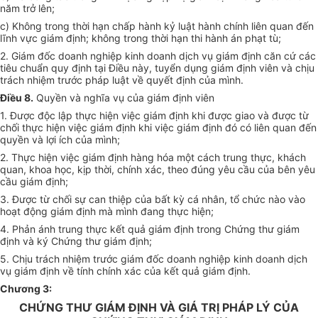
năm trở lên;
c) Không trong thời hạn chấp hành kỷ luật hành chính liên quan đến
lĩnh vực giám định; không trong thời hạn thi hành án phạt tù;
2. Giám đốc doanh nghiệp kinh doanh dịch vụ giám định căn cứ các
tiêu chuẩn quy định tại Điều này, tuyển dụng giám định viên và chịu
trách nhiệm trước pháp luật về quyết định của mình.
Điều 8.
Quyền và nghĩa vụ của giám định viên
1. Được độc lập thực hiện việc giám định khi được giao và được từ
chối thực hiện việc giám định khi việc giám định đó có liên quan đến
quyền và lợi ích của mình;
2. Thực hiện việc giám định hàng hóa một cách trung thực, khách
quan, khoa học, kịp thời, chính xác, theo đúng yêu cầu của bên yêu
cầu giám định;
3. Được từ chối sự can thiệp của bất kỳ cá nhân, tổ chức nào vào
hoạt động giám định mà mình đang thực hiện;
4. Phản ánh trung thực kết quả giám định trong Chứng thư giám
định và ký Chứng thư giám định;
5. Chịu trách nhiệm trước giám đốc doanh nghiệp kinh doanh dịch
vụ giám định về tính chính xác của kết quả giám định.
Chương 3:
CHỨNG THƯ GIÁM ĐỊNH VÀ GIÁ TRỊ PHÁP LÝ CỦA