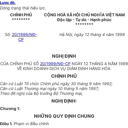
Lược đồ.
Dòng trạng thái hiệu lực.
CHÍNH PHỦ
CỘNG HOÀ XÃ HỘI CHỦ NGHĨA VIỆT NAM
********
Độc lập - Tự do - Hạnh phúc
********
Số:
20/1999/NĐ-
Hà Nội, ngày 12 tháng 4 năm 1999
CP
NGHỊ ĐỊNH
CỦA CHÍNH PHỦ SỐ
20/1999/NĐ-CP
NGÀY 12 THÁNG 4 NĂM 1999
VỀ KINH DOANH DỊCH VỤ GIÁM ĐỊNH HÀNG HÓA
CHÍNH PHỦ
Căn cứ Luật Tổ chức Chính phủ ngày 30 tháng 9 năm 1992;
Căn cứ Luật Thương mại ngày 10 tháng 5 năm 1997;
Theo đề nghị của Bộ trưởng Bộ Thương mại,
NGHỊ ĐỊNH:
Chương 1:
NHỮNG QUY ĐỊNH CHUNG
Điều 1.
Phạm vi điều chỉnh