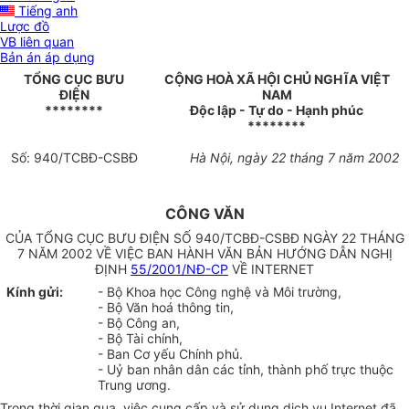
Tiếng anh
Lược đồ
VB liên quan
Bản án áp dụng
TỔNG CỤC BƯU
CỘNG HOÀ XÃ HỘI CHỦ NGHĨA VIỆT
ĐIỆN
NAM
********
Độc lập - Tự do - Hạnh phúc
********
Số: 940/TCBĐ-CSBĐ
Hà Nội, ngày 22 tháng 7 năm 2002
CÔNG VĂN
CỦA TỔNG CỤC BƯU ĐIỆN SỐ 940/TCBĐ-CSBĐ NGÀY 22 THÁNG
7 NĂM 2002 VỀ VIỆC BAN HÀNH VĂN BẢN HƯỚNG DẪN NGHỊ
ĐỊNH
55/2001/NĐ-CP
VỀ INTERNET
Kính gửi:
- Bộ Khoa học Công nghệ và Môi trường,
- Bộ Văn hoá thông tin,
- Bộ Công an,
- Bộ Tài chính,
- Ban Cơ yếu Chính phủ.
- Uỷ ban nhân dân các tỉnh, thành phố trực thuộc
Trung ương.
Trong thời gian qua, việc cung cấp và sử dụng dịch vụ Internet đã