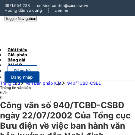
0971.654.238
service.center@caselaw.vn
Hướng dẫn sử dụng
|
Liên hệ
Toggle Navigation
Giới thiệu
Giải pháp
Bảng giá
Bài viết
Đăng ký
Đăng nhập
Trang chủ
Văn bản pháp luật
940/TCBĐ-CSBĐ
Thông tin văn bản
675
0
Công văn số 940/TCBĐ-CSBĐ
ngày 22/07/2002 Của Tổng cục
Bưu điện về việc ban hành văn