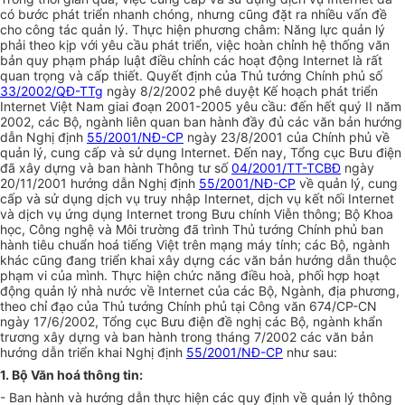
có bước phát triển nhanh chóng, nhưng cũng đặt ra nhiều vấn đề
cho công tác quản lý. Thực hiện phương châm: Năng lực quản lý
phải theo kịp với yêu cầu phát triển, việc hoàn chỉnh hệ thống văn
bản quy phạm pháp luật điều chỉnh các hoạt động Internet là rất
quan trọng và cấp thiết. Quyết định của Thủ tướng Chính phủ số
33/2002/QĐ-TTg
ngày 8/2/2002 phê duyệt Kế hoạch phát triển
Internet Việt Nam giai đoạn 2001-2005 yêu cầu: đến hết quý II năm
2002, các Bộ, ngành liên quan ban hành đầy đủ các văn bản hướng
dẫn Nghị định
55/2001/NĐ-CP
ngày 23/8/2001 của Chính phủ về
quản lý, cung cấp và sử dụng Internet. Đến nay, Tổng cục Bưu điện
đã xây dựng và ban hành Thông tư số
04/2001/TT-TCBĐ
ngày
20/11/2001 hướng dẫn Nghị định
55/2001/NĐ-CP
về quản lý, cung
cấp và sử dụng dịch vụ truy nhập Internet, dịch vụ kết nối Internet
và dịch vụ ứng dụng Internet trong Bưu chính Viễn thông; Bộ Khoa
học, Công nghệ và Môi trường đã trình Thủ tướng Chính phủ ban
hành tiêu chuẩn hoá tiếng Việt trên mạng máy tính; các Bộ, ngành
khác cũng đang triển khai xây dựng các văn bản hướng dẫn thuộc
phạm vi của mình. Thực hiện chức năng điều hoà, phối hợp hoạt
động quản lý nhà nước về Internet của các Bộ, Ngành, địa phương,
theo chỉ đạo của Thủ tướng Chính phủ tại Công văn 674/CP-CN
ngày 17/6/2002, Tổng cục Bưu điện đề nghị các Bộ, ngành khẩn
trương xây dựng và ban hành trong tháng 7/2002 các văn bản
hướng dẫn triển khai Nghị định
55/2001/NĐ-CP
như sau:
1. Bộ Văn hoá thông tin:
- Ban hành và hướng dẫn thực hiện các quy định về quản lý thông