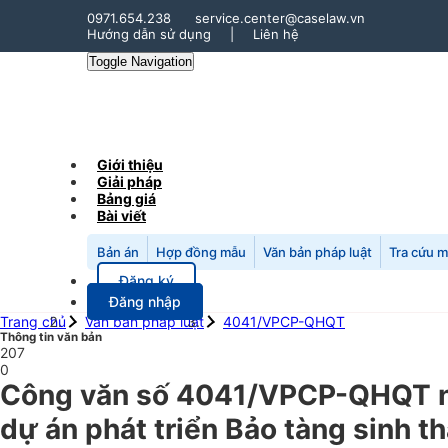
0971.654.238
service.center@caselaw.vn
Hướng dẫn sử dụng
|
Liên hệ
Toggle Navigation
Giới thiệu
Giải pháp
Bảng giá
Bài viết
Bản án
Hợp đồng mẫu
Văn bản pháp luật
Tra cứu 
Đăng ký
Đăng nhập
Trang chủ
Văn bản pháp luật
4041/VPCP-QHQT
Thông tin văn bản
207
0
Công văn số 4041/VPCP-QHQT n
dự án phát triển Bảo tàng sinh t