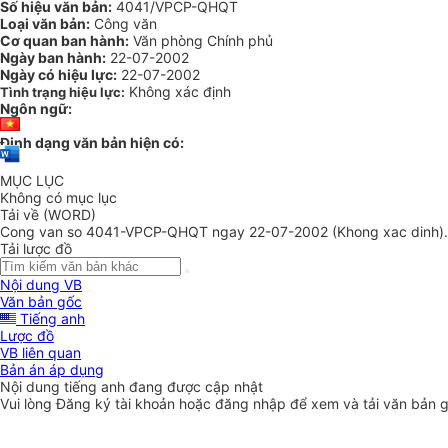
Số hiệu văn bản:
4041/VPCP-QHQT
Loại văn bản:
Công văn
Cơ quan ban hành:
Văn phòng Chính phủ
Ngày ban hành:
22-07-2002
Ngày có hiệu lực:
22-07-2002
Không xác định
Tình trạng hiệu lực:
Ngôn ngữ:
Định dạng văn bản hiện có:
MỤC LỤC
Không có mục lục
Tải về (WORD)
Cong van so 4041-VPCP-QHQT ngay 22-07-2002 (Khong xac dinh)
Tải lược đồ
Nội dung VB
Văn bản gốc
Tiếng anh
Lược đồ
VB liên quan
Bản án áp dụng
Nội dung tiếng anh đang được cập nhật
Vui lòng
Đăng ký
tài khoản hoặc
đăng nhập
để xem và tải văn bản 