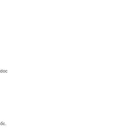
.doc
gốc.