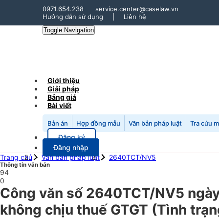
0971.654.238
service.center@caselaw.vn
Hướng dẫn sử dụng
|
Liên hệ
Toggle Navigation
Giới thiệu
Giải pháp
Bảng giá
Bài viết
Bản án
Hợp đồng mẫu
Văn bản pháp luật
Tra cứu 
Đăng ký
Đăng nhập
Trang chủ
Văn bản pháp luật
2640TCT/NV5
Thông tin văn bản
94
0
Công văn số 2640TCT/NV5 ngày 1
không chịu thuế GTGT (Tình trạn