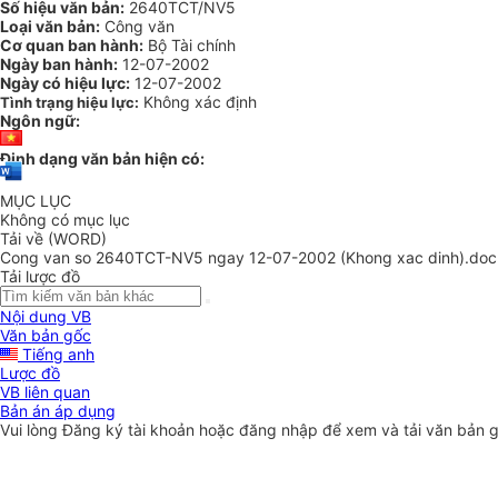
Số hiệu văn bản:
2640TCT/NV5
Loại văn bản:
Công văn
Cơ quan ban hành:
Bộ Tài chính
Ngày ban hành:
12-07-2002
Ngày có hiệu lực:
12-07-2002
Không xác định
Tình trạng hiệu lực:
Ngôn ngữ:
Định dạng văn bản hiện có:
MỤC LỤC
Không có mục lục
Tải về (WORD)
Cong van so 2640TCT-NV5 ngay 12-07-2002 (Khong xac dinh).doc
Tải lược đồ
Nội dung VB
Văn bản gốc
Tiếng anh
Lược đồ
VB liên quan
Bản án áp dụng
Vui lòng
Đăng ký
tài khoản hoặc
đăng nhập
để xem và tải văn bản 