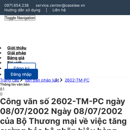
0971.654.238
service.center@caselaw.vn
Hướng dẫn sử dụng
|
Liên hệ
Toggle Navigation
Giới thiệu
Giải pháp
Bảng giá
Bài viết
Đăng ký
Đăng nhập
Trang chủ
Văn bản pháp luật
2602-TM-PC
Thông tin văn bản
81
0
Công văn số 2602-TM-PC ngày
08/07/2002 Ngày 08/07/2002
của Bộ Thương mại về việc tăng