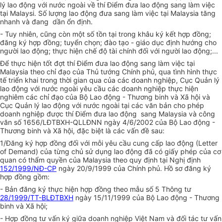
lý lao động với nước ngoài về thí Điểm đưa lao động sang làm việc
tại Malaysi. Số lượng lao động đưa sang làm việc tại Malaysia tăng
nhanh và đang dần ổn định.
- Tuy nhiên, cũng còn một số tồn tại trong khâu ký kết hợp đồng;
đăng ký hợp đồng; tuyển chọn; đào tạo - giáo dục định hướng cho
người lao động; thực hiện chế độ tài chính đối với người lao động;...
Để thực hiện tốt đợt thí Điểm đưa lao động sang làm việc tại
Malaysia theo chỉ đạo của Thủ tướng Chính phủ, qua tình hình thực
tế triển khai trong thời gian qua của các doanh nghiệp, Cục Quản lý
lao động với nước ngoài yêu cầu các doanh nghiệp thực hiện
nghiêm các chỉ đạo của Bộ Lao động - Thương binh và Xã hội và
Cục Quản lý lao động với nước ngoài tại các văn bản cho phép
doanh nghiệp được thí Điểm đưa lao động sang Malaysia và công
văn số 1656/LĐTBXH-QLLĐNN ngày 4/6/2002 của Bộ Lao động -
Thương binh và Xã hội, đặc biệt là các vấn đề sau:
1/Đăng ký hợp đồng đối với mỗi yêu cầu cung cấp lao động (Letter
of Demand) của từng chủ sử dụng lao động đã có giấy phép của cơ
quan có thẩm quyền của Malaysia theo quy định tại Nghị định
152/1999/NĐ-CP
ngày 20/9/1999 của Chính phủ. Hồ sơ đăng ký
hợp đồng gồm:
- Bản đăng ký thực hiện hợp đồng theo mẫu số 5 Thông tư
28/1999/TT-BLĐTBXH
ngày 15/11/1999 của Bộ Lao động - Thương
binh và Xã hội;
- Hợp đồng tư vấn ký giữa doanh nghiệp Việt Nam và đối tác tư vấn