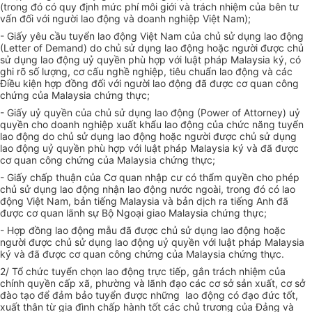
(trong đó có quy định mức phí môi giới và trách nhiệm của bên tư
vấn đối với người lao động và doanh nghiệp Việt Nam);
- Giấy yêu cầu tuyển lao động Việt Nam của chủ sử dụng lao động
(Letter of Demand) do chủ sử dụng lao động hoặc người được chủ
sử dụng lao động uỷ quyền phù hợp với luật pháp Malaysia ký, có
ghi rõ số lượng, cơ cấu nghề nghiệp, tiêu chuẩn lao động và các
Điều kiện hợp đồng đối với người lao động đã được cơ quan công
chứng của Malaysia chứng thực;
- Giấy uỷ quyền của chủ sử dụng lao động (Power of Attorney) uỷ
quyền cho doanh nghiệp xuất khẩu lao động của chức năng tuyển
lao động do chủ sử dụng lao động hoặc người được chủ sử dụng
lao động uỷ quyền phù hợp với luật pháp Malaysia ký và đã được
cơ quan công chứng của Malaysia chứng thực;
- Giấy chấp thuận của Cơ quan nhập cư có thẩm quyền cho phép
chủ sử dụng lao động nhận lao động nước ngoài, trong đó có lao
động Việt Nam, bản tiếng Malaysia và bản dịch ra tiếng Anh đã
được cơ quan lãnh sự Bộ Ngoại giao Malaysia chứng thực;
- Hợp đồng lao động mẫu đã được chủ sử dụng lao động hoặc
người được chủ sử dụng lao động uỷ quyền với luật pháp Malaysia
ký và đã được cơ quan công chứng của Malaysia chứng thực.
2/ Tổ chức tuyển chọn lao động trực tiếp, gắn trách nhiệm của
chính quyền cấp xã, phường và lãnh đạo các cơ sở sản xuất, cơ sở
đào tạo để đảm bảo tuyển được những lao động có đạo đức tốt,
xuất thân từ gia đình chấp hành tốt các chủ trương của Đảng và