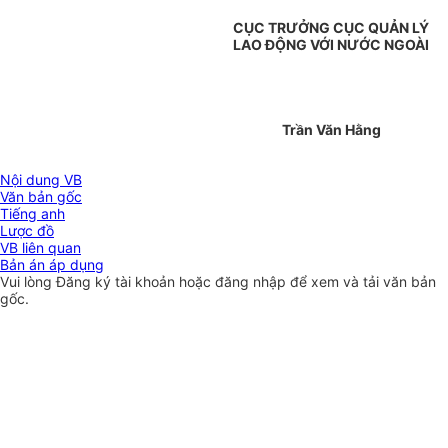
CỤC TRƯỞNG CỤC QUẢN LÝ
LAO ĐỘNG VỚI NƯỚC NGOÀI
Trần Văn Hằng
Nội dung VB
Văn bản gốc
Tiếng anh
Lược đồ
VB liên quan
Bản án áp dụng
Vui lòng
Đăng ký
tài khoản hoặc
đăng nhập
để xem và tải văn bản
gốc.