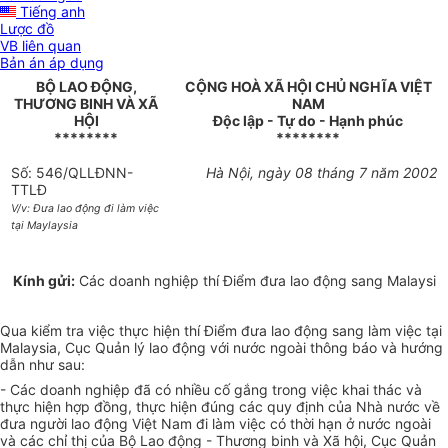
Tiếng anh
Lược đồ
VB liên quan
Bản án áp dụng
BỘ LAO ĐỘNG,
CỘNG HOÀ XÃ HỘI CHỦ NGHĨA VIỆT
THƯƠNG BINH VÀ XÃ
NAM
HỘI
Độc lập - Tự do - Hạnh phúc
********
********
Số: 546/QLLĐNN-
Hà Nội, ngày 08 tháng 7 năm 2002
TTLĐ
V/v: Đưa lao động đi làm việc
tại Maylaysia
Kính gửi:
Các doanh nghiệp thí Điểm đưa lao động sang Malaysi
Qua kiểm tra việc thực hiện thí Điểm đưa lao động sang làm việc tại
Malaysia, Cục Quản lý lao động với nước ngoài thông báo và hướng
dẫn như sau:
- Các doanh nghiệp đã có nhiều cố gắng trong việc khai thác và
thực hiện hợp đồng, thực hiện đúng các quy định của Nhà nước về
đưa người lao động Việt Nam đi làm việc có thời hạn ở nước ngoài
và các chỉ thị của Bộ Lao động - Thương binh và Xã hội, Cục Quản