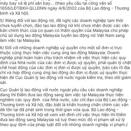
máy bay và lệ phí sân bay... (theo yêu cầu tại công văn số
1656/LĐTBXH-QLLĐNN ngày 4/6/2002 của Bộ Lao động - Thương
binh và Xã hội).
5/ Riêng đối với lao động nữ, đề nghị các doanh nghiệp tạm thời
chưa tuyển chọn, đào tạo lao động nữ khi chưa nhận được các văn
bản chính thức của cơ quan có thẩm quyền của Malaysia cho phép
chủ sử dụng lao động Malaysia tuyển lao động nữ Việt Nam sang
làm việc tại Malaysia.
6/ Đối với những doanh nghiệp uỷ quyền cho một số đơn vị trực
thuộc cùng thực hiện việc cung ứng lao động Malaysia: Doanh
nghiệp phải hoàn toàn chịu trách nhiệm về việc thực hiện các quy
định của Nhà nước của các đơn vị được uỷ quyền, phải quản lý chặt
chẽ hoạt động của các đơn vị đơn vị được uỷ quyền, báo cáo rõ địa
chỉ và hợp đồng cung ứng lao động do đơn vị được uỷ quyền thực
hiện đẻ Cục Quản lý lao động với nước ngoài kiểm tra, theo dõi giám
sát.
Cục Quản lý lao động với nước ngoài yêu cầu các doanh nghiệp
đang thí Điểm đưa lao động sang làm việc tại Malaysia thực hiện
nghiêm các quy định của Nhà nước, các chỉ đạo của Bộ Lao động -
Thương binh và Xã hội, đặc biệt là khẩn trương chấn chỉnh các vấn
đè tồn tại đã phát sinh trong thời gian vừa qua. Bộ Lao động -
Thương binh và Xã hội sẽ xem xét đình chỉ việc thực hiện thí Điểm
đưa lao động sang Malaysia và tuỳ theo mức độ vi phạm sẽ xử lý
theo quy định của pháp luật đối với những doanh nghiệp vi phạm./.