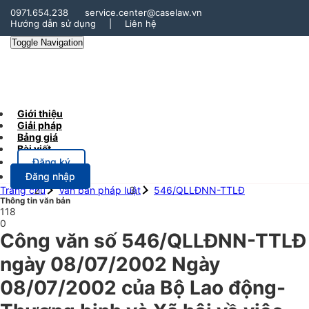
0971.654.238
service.center@caselaw.vn
Hướng dẫn sử dụng
|
Liên hệ
Toggle Navigation
Giới thiệu
Giải pháp
Bảng giá
Bài viết
Đăng ký
Đăng nhập
Trang chủ
Văn bản pháp luật
546/QLLĐNN-TTLĐ
Thông tin văn bản
118
0
Công văn số 546/QLLĐNN-TTLĐ
ngày 08/07/2002 Ngày
08/07/2002 của Bộ Lao động-